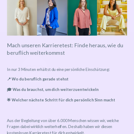
No categories
Mach unseren Karrieretest: Finde heraus, wie du
beruflich weiterkommst
In nur 3 Minuten erhältst du eine persönliche Einschätzung:
📍 Wo du beruflich gerade stehst
🎓 Was du brauchst, um dich weiterzuentwickeln
🌟 Welcher nächste Schritt für dich persönlich Sinn macht
Mentoring-Programm
Mentor*in finden
Aus der Begleitung von über 6.000 Menschen wissen wir, welche
Ablauf
Fragen dabei wirklich weiterhelfen. Deshalb haben wir diesen
kostenlosen Karrieretest für dich entwickelt.