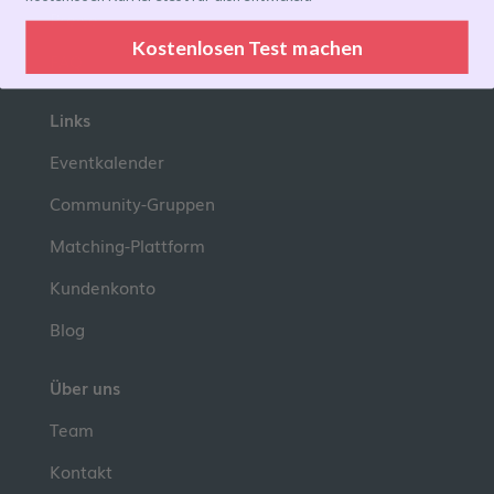
Preise
Kostenlosen Test machen
FAQ
Links
Eventkalender
Community-Gruppen
Matching-Plattform
Kundenkonto
Blog
Über uns
Team
Kontakt