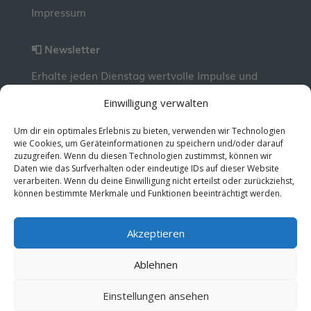
Impressum
📮 Newsletter
Erhalte jeden Dienstag wertvolle Impulse und
Wissen für deine berufliche Entwicklung.
Jetzt
Einwilligung verwalten
kostenlos abonnieren!
Um dir ein optimales Erlebnis zu bieten, verwenden wir Technologien
wie Cookies, um Geräteinformationen zu speichern und/oder darauf
zuzugreifen. Wenn du diesen Technologien zustimmst, können wir
© 2026 MentorMe. Alle Rechte vorbehalten.
Daten wie das Surfverhalten oder eindeutige IDs auf dieser Website
Datenschutz
AGBs
verarbeiten. Wenn du deine Einwilligung nicht erteilst oder zurückziehst,
können bestimmte Merkmale und Funktionen beeinträchtigt werden.
Akzeptieren
Ablehnen
Einstellungen ansehen
English
Deutsch
(
German
)