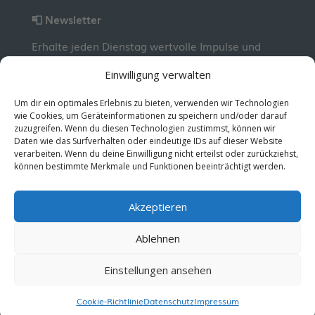
📮 Newsletter
Erhalte jeden Dienstag wertvolle Impulse und
Wissen für deine berufliche Entwicklung.
Jetzt
Einwilligung verwalten
kostenlos abonnieren!
Um dir ein optimales Erlebnis zu bieten, verwenden wir Technologien
wie Cookies, um Geräteinformationen zu speichern und/oder darauf
zuzugreifen. Wenn du diesen Technologien zustimmst, können wir
© 2026 MentorMe. Alle Rechte vorbehalten.
Daten wie das Surfverhalten oder eindeutige IDs auf dieser Website
Datenschutz
AGBs
verarbeiten. Wenn du deine Einwilligung nicht erteilst oder zurückziehst,
können bestimmte Merkmale und Funktionen beeinträchtigt werden.
Akzeptieren
Ablehnen
Einstellungen ansehen
Deutsch
Cookie-Richtlinie
Datenschutz
Impressum