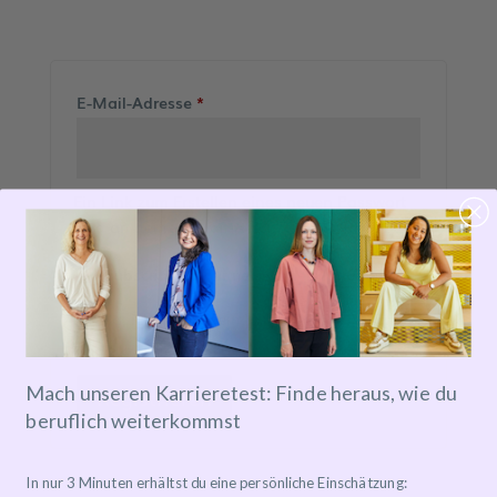
Erforderlich
E-Mail-Adresse
*
Ein Link zum Erstellen eines neuen Passwort
wird an deine E-Mail-Adresse gesendet.
Subscribe to our newsletter
Ja, ich möchte ein Kundenkonto eröffnen
und akzeptiere die
Datenschutzerklärung
.
*
Mach unseren Karrieretest: Finde heraus, wie du
Registrieren
beruflich weiterkommst
In nur 3 Minuten erhältst du eine persönliche Einschätzung: