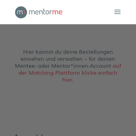
Hier kannst du deine Bestellungen
einsehen und verwalten – für deinen
Mentee- oder Mentor*innen-Account
auf
der Matching-Plattform klicke einfach
hier
.