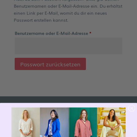
Benutzernamen oder E-Mail-Adresse ein. Du erhältst
einen Link per E-Mail, womit du dir ein neues
Passwort erstellen kannst.
Erforderlich
Benutzername oder E-Mail-Adresse
*
Passwort zurücksetzen