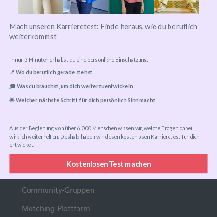
Mach unseren Karrieretest: Finde heraus, wie du beruflich
weiterkommst
Mentoring-Programm
In nur 3 Minuten erhältst du eine persönliche Einschätzung:
Mentor*in finden
📍 Wo du beruflich gerade stehst
🎓 Was du brauchst, um dich weiterzuentwickeln
Ablauf
🌟 Welcher nächste Schritt für dich persönlich Sinn macht
Preise
FAQ
Aus der Begleitung von über 6.000 Menschen wissen wir, welche Fragen dabei
wirklich weiterhelfen. Deshalb haben wir diesen kostenlosen Karrieretest für dich
entwickelt.
Links
Kostenlosen Test machen
Eventkalender
Community-Gruppen
Matching-Plattform