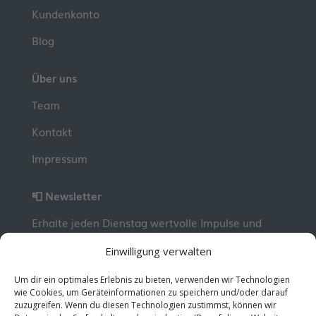
Kundenkonto
Blog
Über uns
Team
Kontakt
Impressum
📮 Newsletter
Erhalte jeden Dienstag wertvolle Impulse und
Wissen für deine berufliche Entwicklung.
Jetzt
Einwilligung verwalten
kostenlos abonnieren!
Um dir ein optimales Erlebnis zu bieten, verwenden wir Technologien
wie Cookies, um Geräteinformationen zu speichern und/oder darauf
zuzugreifen. Wenn du diesen Technologien zustimmst, können wir
© 2026 MentorMe. Alle Rechte vorbehalten.