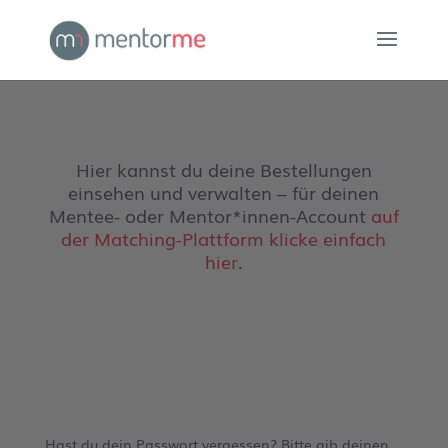
Hier kannst du deine Bestellungen
einsehen und verwalten – für deinen
Mentee- oder Mentor*innen-Account
auf
der Matching-Plattform klicke einfach
hier
.
Hast du dein Passwort vergessen? Bitte gib deinen