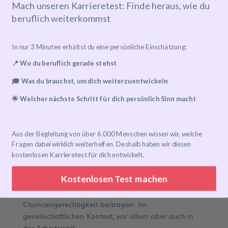
Mach unseren Karrieretest: Finde heraus, wie du
Zeit für Lesen, Serie oder die Bundesliga sollte am
beruflich weiterkommst
freien Tag auch noch drin sein. Hauptsache kein
Stress oder Verpflichtungen.
In nur 3 Minuten erhältst du eine persönliche Einschätzung:
Was treibt dich im Innersten an?
📍 Wo du beruflich gerade stehst
🎓 Was du brauchst, um dich weiterzuentwickeln
Der Wunsch nach einer gerechteren Welt, mit einer
Gesellschaft, die nachhaltiger, demütiger und
🌟 Welcher nächste Schritt für dich persönlich Sinn macht
genügsamer denkt.
Wie wirst du dich in Zukunft für
Aus der Begleitung von über 6.000 Menschen wissen wir, welche
Fragen dabei wirklich weiterhelfen. Deshalb haben wir diesen
Chancengerechtigkeit einsetzen?
kostenlosen Karrieretest für dich entwickelt.
Indem ich mich weiter ehrenamtlich engagiere,
Kostenlosen Test machen
beispielsweise durch Mentoring. Aber auch durch
soziale Projekte und Bildungsvorhaben, die zur
Chancengerechtigkeit beitragen. Im
gesellschaftlichen Kontext, vor allem aber auch in
der Arbeitswelt.