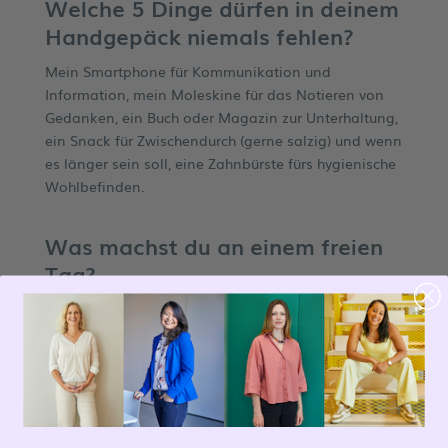
Welche 5 Dinge dürfen in deinem
Handgepäck niemals fehlen?
Mein Smartphone für Kommunikation und
Information, mein Moleskine für das Notieren von
Gedanken, ein Buch oder Magazin zur Unterhaltung,
ein Snack für Zwischendurch (gerne salzig) und wenn
es länger sein soll, eine Zahnbürste fürs hygienische
Wohlbefinden.
Was machst du an einem freien
Tag?
An einem freien Tag wird kein Wecker gestellt, was
mich meist trotzdem gegen halb 8, 8 aufwachen
lässt. Es folgt ein Kaffee im Bett, ein zweiter Kaffee
in Kombi mit großem Frühstück und danach geht es
– wenn das Wetter mitspielt – raus, um Sonne zu
tanken, frische Luft zu bekommen und sich die
computerschweren Beine zu vertreten. Ein bisschen