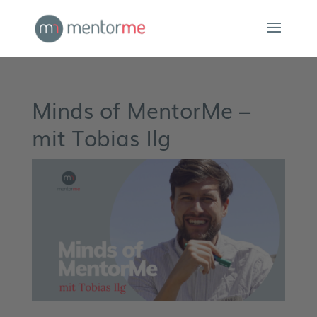
Minds of MentorMe –
mit Tobias Ilg