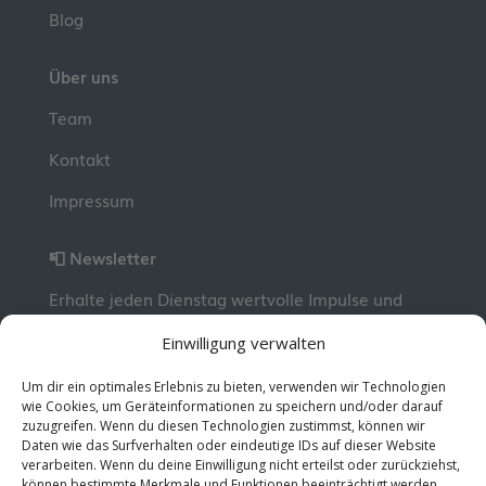
Blog
Über uns
Team
Kontakt
Impressum
📮 Newsletter
Erhalte jeden Dienstag wertvolle Impulse und
Wissen für deine berufliche Entwicklung.
Jetzt
Einwilligung verwalten
kostenlos abonnieren!
Um dir ein optimales Erlebnis zu bieten, verwenden wir Technologien
wie Cookies, um Geräteinformationen zu speichern und/oder darauf
zuzugreifen. Wenn du diesen Technologien zustimmst, können wir
© 2026 MentorMe. Alle Rechte vorbehalten.
Daten wie das Surfverhalten oder eindeutige IDs auf dieser Website
Datenschutz
AGBs
verarbeiten. Wenn du deine Einwilligung nicht erteilst oder zurückziehst,
können bestimmte Merkmale und Funktionen beeinträchtigt werden.