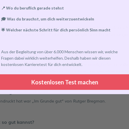
📍 Wo du beruflich gerade stehst
uellen beruflichen Funktion?
🎓 Was du brauchst, um dich weiterzuentwickeln
ichsleiterin Core Banking Solutions gefällt mir am Besten, dass ic
🌟 Welcher nächste Schritt für dich persönlich Sinn macht
ührung zu begeistern. Jetzt habe ich die Möglichkeit Entscheidungen 
Aus der Begleitung von über 6.000 Menschen wissen wir, welche
hip sagen kannst, was wäre es?
Fragen dabei wirklich weiterhelfen. Deshalb haben wir diesen
nterstützendes Umfeld zu schaffen, in dem Teammitglieder ihr vol
kostenlosen Karrieretest für dich entwickelt.
rken und Raum für Selbstreflexion anzubieten, um gemeinsam erfol
Kostenlosen Test machen
ichtig beindruckt hat?
eeindruckt hat war „Im Grunde gut“ von Rutger Bregman.
 so gut kannst?