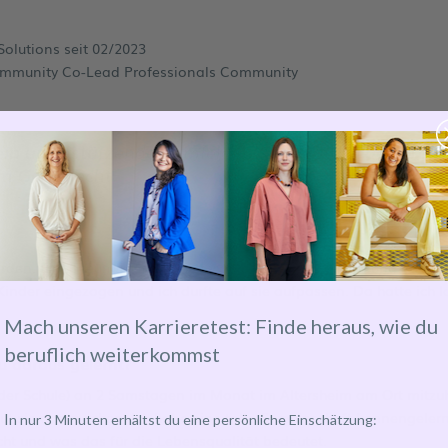
Solutions seit 02/2023
ommunity Co-Lead Professionals Community
ein unterstützendes Umfeld zu schaffen, in dem Team
m Geschlecht.
werden. Eine Freundin meiner Eltern war Kindergärtnerin und immer
inder eingezogen und ich durfte auf sie aufpassen. Da hatte ich 
Mach unseren Karrieretest: Finde heraus, wie du
beruflich weiterkommst
u daraus gelernt?
der Schule) an 2 Samstagen im Monat im Altersheim am Ort mitzuhel
t sie das machen. Ich habe eine tolle Gemeinschaft kennengelernt
I
n nur 3 Minuten erhältst du eine persönliche Einschätzung:
eicht und was das für die Lebensqualität bedeutet.