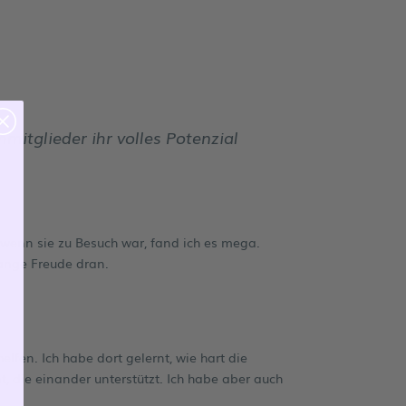
mitglieder ihr volles Potenzial
 wenn sie zu Besuch war, fand ich es mega.
lange Freude dran.
fen. Ich habe dort gelernt, wie hart die
, die einander unterstützt. Ich habe aber auch