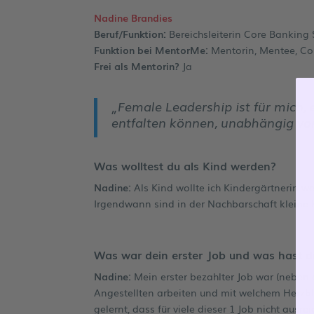
Nadine Brandies
Beruf/Funktion:
Bereichsleiterin Core Banking 
Funktion bei MentorMe:
Mentorin, Mentee, C
Frei als Mentorin?
Ja
„Female Leadership ist für mich, 
entfalten können, unabhängig vo
Was wolltest du als Kind werden?
Na
dine
:
Als Kind wollte ich Kindergärtnerin 
Irgendwann sind in der Nachbarschaft kleine K
Was war dein erster Job und was hast d
Nadine:
Mein erster bezahlter Job war (neben 
Angestellten arbeiten und mit welchem Herzblu
gelernt, dass für viele dieser 1 Job nicht ausr