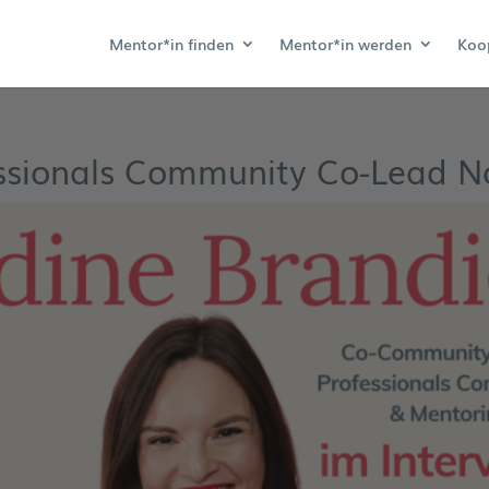
Mentor*in finden
Mentor*in werden
Koo
ssionals Community Co-Lead N