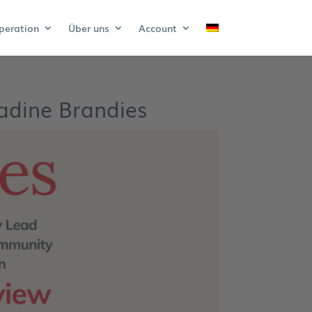
peration
Über uns
Account
adine Brandies