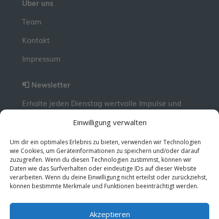
Über uns
Team
Kontakt
Impressum
📮 Newsletter
Erhalte jeden Dienstag wertvolle Impulse und
Wissen für deine berufliche Entwicklung.
Jetzt
Einwilligung verwalten
kostenlos abonnieren!
Um dir ein optimales Erlebnis zu bieten, verwenden wir Technologien
wie Cookies, um Geräteinformationen zu speichern und/oder darauf
zuzugreifen. Wenn du diesen Technologien zustimmst, können wir
© 2026 MentorMe. Alle Rechte vorbehalten.
Daten wie das Surfverhalten oder eindeutige IDs auf dieser Website
Datenschutz
AGBs
verarbeiten. Wenn du deine Einwilligung nicht erteilst oder zurückziehst,
können bestimmte Merkmale und Funktionen beeinträchtigt werden.
Akzeptieren