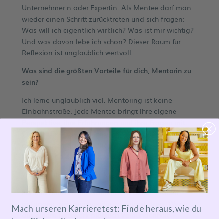
Unternehmerin oder Expertin. Als Mentee darf man
wieder einen Schritt zurücktreten und sich fragen:
Was will ich eigentlich wirklich? Was ist mir wichtig?
Und was davon lebe ich schon? Dieser Raum für
Reflexion ist unglaublich wertvoll.
Was sind die größten Vorteile für dich, Mentorin zu
sein?
Ich lerne unglaublich viel. Mentoring ist keine
Einbahnstraße. Jede Mentee bringt ihre eigene
Perspektive, ihre Erfahrungen und ihre Fragen mit.
Gerade diese Vielfalt finde ich spannend. Sie öffnet
auch meinen eigenen Blick auf Themen wie Karriere,
Führung und Zusammenarbeit.
Was war dein schönster Moment bei MentorMe?
Für mich sind es die Momente, in denen Frauen
anfangen, sich gegenseitig zu unterstützen. Wenn
Mach unseren Karrieretest: Finde heraus, wie du
aus einem Netzwerk plötzlich Verbundenheit