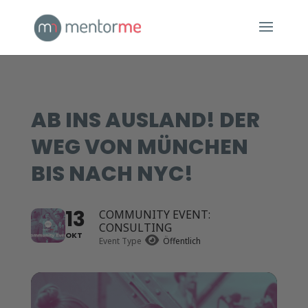
AB INS AUSLAND! DER
WEG VON MÜNCHEN
BIS NACH NYC!
13
COMMUNITY EVENT:
CONSULTING
OKT
Event Type
Öffentlich