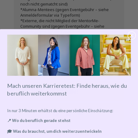
noch nicht gematcht sind)
*Alumna-Mentees (gegen Eventgebühr – siehe
Anmeldeformular via Typeform)
*Externe, die nicht Mitglied der MentorMe-
Community sind (gegen Eventgebühr – siehe
Anmeldeformular via Typeform)
Zeit
13.10.2022
20:00
-
21:00
Mach unseren Karrieretest: Finde heraus, wie du
HIER ANMELDEN!
beruflich weiterkommst
In nur 3 Minuten erhältst du eine persönliche Einschätzung:
📍 Wo du beruflich gerade stehst
🎓 Was du brauchst, um dich weiterzuentwickeln
Search