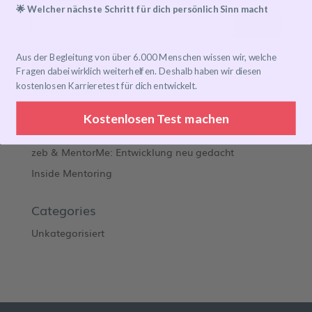
🌟 Welcher nächste Schritt für dich persönlich Sinn macht
Aus der Begleitung von über 6.000 Menschen wissen wir, welche
Recent Posts
Fragen dabei wirklich weiterhelfen. Deshalb haben wir diesen
kostenlosen Karrieretest für dich entwickelt.
Mentoring Journeys
Meet the Mentor
Kostenlosen Test machen
Transformation leben: Orphoz meets MentorMe
zeb & MentorMe: Entwicklung neu gedacht
Inside Mentoring
Categories
Unkategorisiert