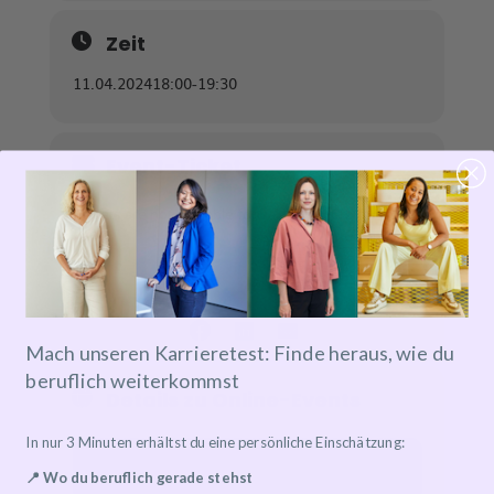
Zeit
11.04.2024
18:00
-
19:30
Event-Ticket
Tickets are not available for sale any more for this
event!
Mach unseren Karrieretest: Finde heraus, wie du
beruflich weiterkommst
Details zu Online-Events
In nur 3 Minuten erhältst du eine persönliche Einschätzung:
Event has already taken place!
📍 Wo du beruflich gerade stehst