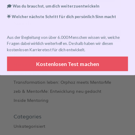
🎓 Was du brauchst, um dich weiterzuentwickeln
🌟 Welcher nächste Schritt für dich persönlich Sinn macht
Search
Aus der Begleitung von über 6.000 Menschen wissen wir, welche
Fragen dabei wirklich weiterhelfen. Deshalb haben wir diesen
kostenlosen Karrieretest für dich entwickelt.
Recent Posts
Kostenlosen Test machen
Mentoring Journeys
Meet the Mentor
Transformation leben: Orphoz meets MentorMe
zeb & MentorMe: Entwicklung neu gedacht
Inside Mentoring
Categories
Unkategorisiert