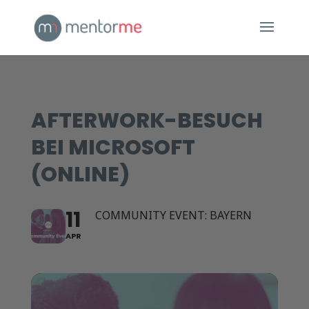
AFTERWORK-BESUCH
BEI MICROSOFT
(ONLINE)
11
COMMUNITY EVENT: BAYERN
APR