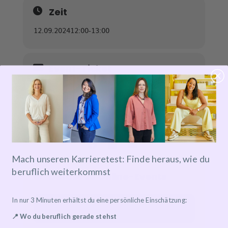
Zeit
12.09.2024
12:00
-
13:00
Event-Ticket
Tickets are not available for sale any more for this
event!
Mach unseren Karrieretest: Finde heraus, wie du
beruflich weiterkommst
Details zu Online-Events
In nur 3 Minuten erhältst du eine persönliche Einschätzung:
Event has already taken place!
📍 Wo du beruflich gerade stehst