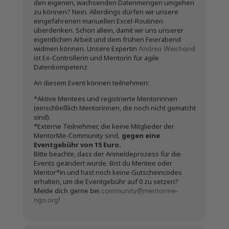
den eigenen, wachsenden Datenmengen umgehen
zu können? Nein. Allerdings dürfen wir unsere
eingefahrenen manuellen Excel-Routinen
überdenken. Schon allein, damit wir uns unserer
eigentlichen Arbeit und dem frühen Feierabend
Andrea Weichand
widmen können. Unsere Expertin
ist Ex-Controllerin und Mentorin für agile
Datenkompetenz.
An diesem Event können teilnehmen:
*Aktive Mentees und registrierte Mentorinnen
(einschließlich Mentorinnen, die noch nicht gematcht
sind).
*Externe Teilnehmer, die keine Mitglieder der
MentorMe-Community sind,
gegen eine
Eventgebühr von 15 Euro.
Bitte beachte, dass der Anmeldeprozess für die
Events geändert wurde. Bist du Mentee oder
Mentor*in und hast noch keine Gutscheincodes
erhalten, um die Eventgebühr auf 0 zu setzen?
Melde dich gerne bei
community@mentorme-
ngo.org
!