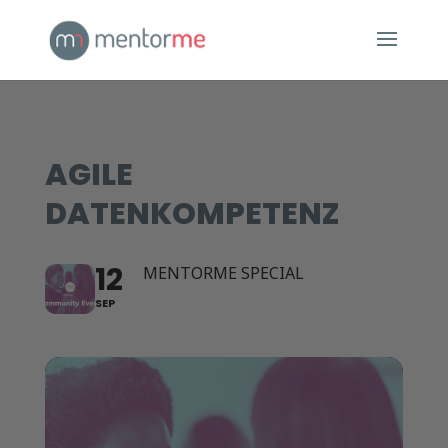
AGILE
DATENKOMPETENZ
12
MENTORME SPECIAL
SEP