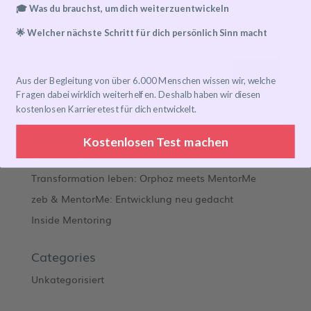
🎓 Was du brauchst, um dich weiterzuentwickeln
🌟 Welcher nächste Schritt für dich persönlich Sinn macht
Search
Aus der Begleitung von über 6.000 Menschen wissen wir, welche
Fragen dabei wirklich weiterhelfen. Deshalb haben wir diesen
kostenlosen Karrieretest für dich entwickelt.
Recent Posts
Mentoring Journeys
Kostenlosen Test machen
Meet the Mentor
Transformation leben: Orphoz meets MentorMe
zeb & MentorMe: Entwicklung neu gedacht
Inside Mentoring
Categories
Unkategorisiert