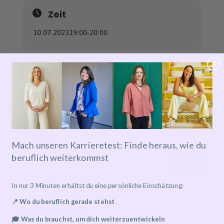
Zeit
10.07.2023
19:00
-
20:00
HIER ANMELDEN!
Search
Mach unseren Karrieretest: Finde heraus, wie du
beruflich weiterkommst
In nur 3 Minuten erhältst du eine persönliche Einschätzung:
Recent Posts
📍 Wo du beruflich gerade stehst
Mentoring Journeys
🎓 Was du brauchst, um dich weiterzuentwickeln