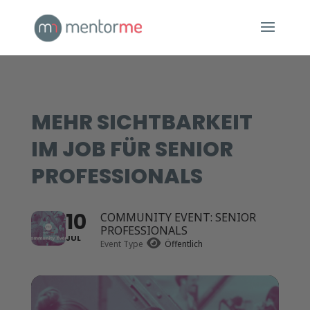
MEHR SICHTBARKEIT
IM JOB FÜR SENIOR
PROFESSIONALS
10
COMMUNITY EVENT: SENIOR
PROFESSIONALS
JUL
Event Type
Öffentlich