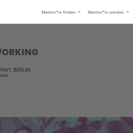
Mentor*in finden
Mentor*in werden
WORKING
ENT: BERLIN
tlich