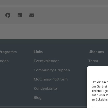
Programm
Links
Über uns
inden
Eventkalender
Team
Community-Gruppen
Kontakt
Matching-Plattform
Impressum
Um dir ein 
um Gerätein
Kundenkonto
Technologie
auf dieser W
Blog
zurückziehs