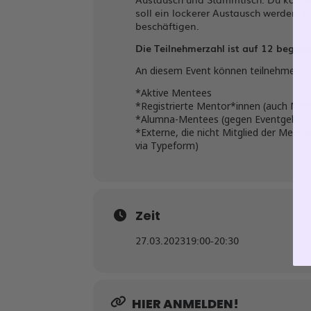
soll ein lockerer Austausch werden, 
beschäftigen.
Die Teilnehmerzahl ist auf 12 begrenz
An diesem Event können teilnehmen:
*Aktive Mentees
*Registrierte Mentor*innen (auch Ment
*Alumna-Mentees (gegen Eventgebühr 
*Externe, die nicht Mitglied der Men
via Typeform)
Zeit
27.03.2023
19:00
-
20:30
HIER ANMELDEN!