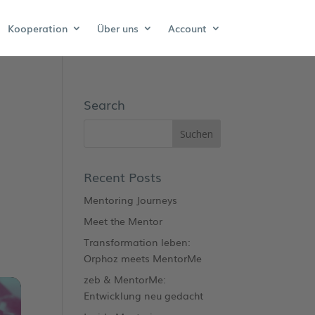
Kooperation
Über uns
Account
Search
Recent Posts
Mentoring Journeys
Meet the Mentor
Transformation leben:
Orphoz meets MentorMe
zeb & MentorMe:
Entwicklung neu gedacht