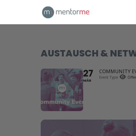
AUSTAUSCH & NET
27
COMMUNITY EV
Event Type
Öffen
MÄR