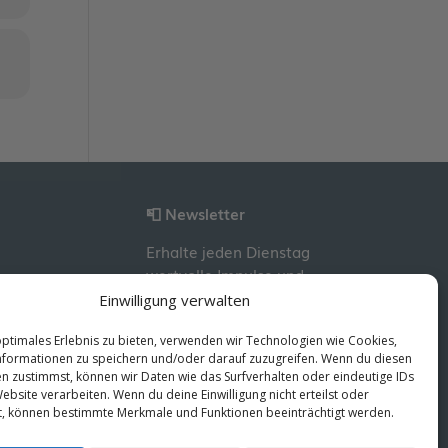
📮 Newsletter
Erhalte jeden Dienstag
wertvolle Impulse und
Wissen für deine
Einwilligung verwalten
berufliche Entwicklung.
optimales Erlebnis zu bieten, verwenden wir Technologien wie Cookies,
Jetzt kostenlos
formationen zu speichern und/oder darauf zuzugreifen. Wenn du diesen
abonnieren!
n zustimmst, können wir Daten wie das Surfverhalten oder eindeutige IDs
ebsite verarbeiten. Wenn du deine Einwilligung nicht erteilst oder
t, können bestimmte Merkmale und Funktionen beeinträchtigt werden.