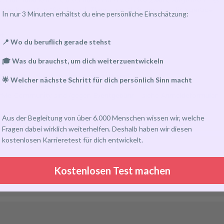
gerne kannst natürlich auch Themen mitbringen, die dich gerade
I
n nur 3 Minuten erhältst du eine persönliche Einschätzung:
t.
📍 Wo du beruflich gerade stehst
🎓 Was du brauchst, um dich weiterzuentwickeln
or*innen, die noch nicht gematcht sind)
🌟 Welcher nächste Schritt für dich persönlich Sinn macht
– siehe Anmeldeformular via Typeform)
torMe-Community sind (gegen Eventgebühr – siehe Anmeldeformular
Aus der Begleitung von über 6.000 Menschen wissen wir, welche
Fragen dabei wirklich weiterhelfen. Deshalb haben wir diesen
kostenlosen Karrieretest für dich entwickelt.
Kostenlosen Test machen