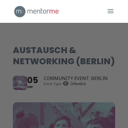
AUSTAUSCH &
NETWORKING (BERLIN)
05
COMMUNITY EVENT: BERLIN
Event Type
Öffentlich
SEP