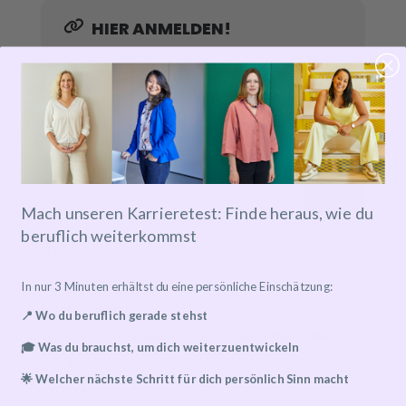
HIER ANMELDEN!
Search
Mach unseren Karrieretest: Finde heraus, wie du
beruflich weiterkommst
Recent Posts
Mentoring Journeys
In nur 3 Minuten erhältst du eine persönliche Einschätzung:
Meet the Mentor
📍 Wo du beruflich gerade stehst
Transformation leben: Orphoz meets MentorMe
🎓 Was du brauchst, um dich weiterzuentwickeln
zeb & MentorMe: Entwicklung neu gedacht
🌟 Welcher nächste Schritt für dich persönlich Sinn macht
Inside Mentoring