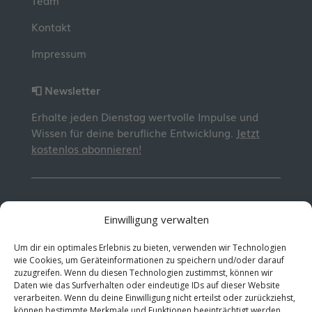
Team
Kontakt
Impressum
📮 Newsletter
Erhalte jeden Dienstag wertvolle Impulse und
Wissen für deine berufliche Entwicklung.
Jetzt
kostenlos abonnieren!
© 2026 MentorMe. Alle Rechte vorbehalten.
Einwilligung verwalten
Datenschutz
AGBs
Um dir ein optimales Erlebnis zu bieten, verwenden wir Technologien
wie Cookies, um Geräteinformationen zu speichern und/oder darauf
zuzugreifen. Wenn du diesen Technologien zustimmst, können wir
Daten wie das Surfverhalten oder eindeutige IDs auf dieser Website
verarbeiten. Wenn du deine Einwilligung nicht erteilst oder zurückziehst,
können bestimmte Merkmale und Funktionen beeinträchtigt werden.