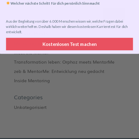
Search
Welcher nächste Schritt für dich persönlich Sinn macht
Aus der Begleitung von über 6.000 Menschen wissen wir, welche Fragen dabei
wirklich weiterhelfen. Deshalb haben wir diesen kostenlosen Karrieretest für dich
Recent Posts
entwickelt.
Mentoring Journeys
Kostenlosen Test machen
Meet the Mentor
Transformation leben: Orphoz meets MentorMe
zeb & MentorMe: Entwicklung neu gedacht
Inside Mentoring
Categories
Unkategorisiert