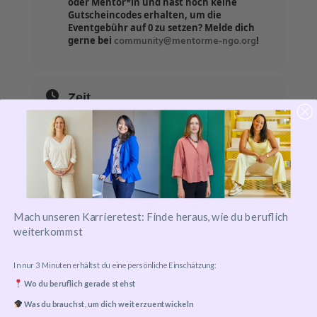
oder Mentor*in und hast noch keine
Gutscheincodes erhalten, um die
Eventgebühr auf 0 zu setzen? Melde dich
community@mentorme-ngo.org
gerne bei
!
Zeit
14.03.2024
18:30
-
20:00
Event-Ticket
Tickets are not available for sale any more for
Mach unseren Karrieretest: Finde heraus, wie du beruflich
this event!
weiterkommst
In nur 3 Minuten erhältst du eine persönliche Einschätzung:
Wo du beruflich gerade stehst
Was du brauchst, um dich weiterzuentwickeln