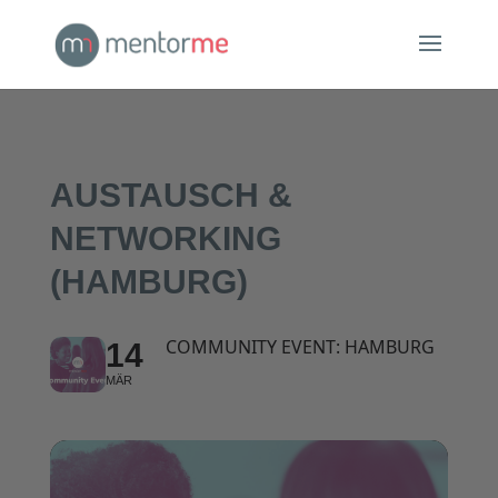
AUSTAUSCH &
NETWORKING
(HAMBURG)
COMMUNITY EVENT: HAMBURG
14
MÄR