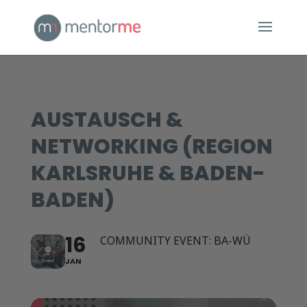
AUSTAUSCH &
NETWORKING (REGION
KARLSRUHE & BADEN-
BADEN)
16
COMMUNITY EVENT: BA-WÜ
JAN