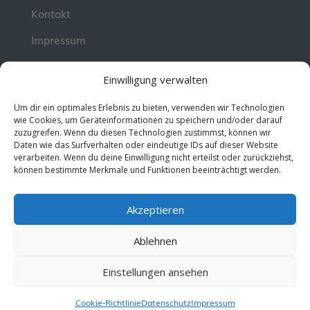
Kontakt
Impressum
📮 Newsletter
Einwilligung verwalten
Erhalte jeden Dienstag wertvolle Impulse und
Um dir ein optimales Erlebnis zu bieten, verwenden wir Technologien
Wissen für deine berufliche Entwicklung.
Jetzt
wie Cookies, um Geräteinformationen zu speichern und/oder darauf
zuzugreifen. Wenn du diesen Technologien zustimmst, können wir
kostenlos abonnieren!
Daten wie das Surfverhalten oder eindeutige IDs auf dieser Website
verarbeiten. Wenn du deine Einwilligung nicht erteilst oder zurückziehst,
können bestimmte Merkmale und Funktionen beeinträchtigt werden.
© 2026 MentorMe. Alle Rechte vorbehalten.
Datenschutz
AGBs
Akzeptieren
Ablehnen
Einstellungen ansehen
Cookie-Richtlinie
Datenschutz
Impressum