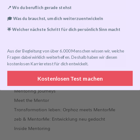
📍 Wo du beruflich gerade stehst
🎓 Was du brauchst, um dich weiterzuentwickeln
🌟 Welcher nächste Schritt für dich persönlich Sinn macht
Search
Aus der Begleitung von über 6.000 Menschen wissen wir, welche
Fragen dabei wirklich weiterhelfen. Deshalb haben wir diesen
kostenlosen Karrieretest für dich entwickelt.
Kostenlosen Test machen
Recent Posts
Mentoring Journeys
Meet the Mentor
Transformation leben: Orphoz meets MentorMe
zeb & MentorMe: Entwicklung neu gedacht
Inside Mentoring