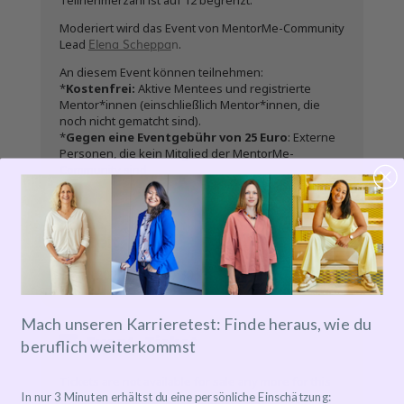
Teilnehmerzahl ist auf 12 begrenzt.
Moderiert wird das Event von MentorMe-Community
Elena Scheppa
n
Lead
.
An diesem Event können teilnehmen:
*
Kostenfrei:
Aktive Mentees und registrierte
Mentor*innen (einschließlich Mentor*innen, die
noch nicht gematcht sind).
*
Gegen eine Eventgebühr von 25 Euro
: Externe
Personen, die kein Mitglied der MentorMe-
Community sind
Zeit
16.01.2026
18:00
-
20:30
Mach unseren Karrieretest: Finde heraus, wie du
Event-Ticket
beruflich weiterkommst
Tickets are not available for sale any more for this
event!
In nur 3 Minuten erhältst du eine persönliche Einschätzung: