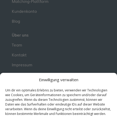
Matching-Plattform
Kundenkonto
Blog
Über uns
Team
Kontakt
Impressum
📮 Newsletter
Einwilligung verwalten
Erhalte jeden Dienstag wertvolle Impulse und
Um dir ein optimales Erlebnis zu bieten, verwenden wir Technologien
Wissen für deine berufliche Entwicklung.
Jetzt
wie Cookies, um Geräteinformationen zu speichern und/oder darauf
zuzugreifen. Wenn du diesen Technologien zustimmst, können wir
kostenlos abonnieren!
Daten wie das Surfverhalten oder eindeutige IDs auf dieser Website
verarbeiten. Wenn du deine Einwilligung nicht erteilst oder zurückziehst,
können bestimmte Merkmale und Funktionen beeinträchtigt werden.