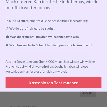
Mach unseren Karrieretest: Finde heraus, wie du
Tickets are not available for sale any more for this
beruflich weiterkommst
event!
In nur 3 Minuten erhältst du eine persönliche Einschätzung:
📍 Wo du beruflich gerade stehst
🎓 Was du brauchst, um dich weiterzuentwickeln
Details zu Online-Events
🌟 Welcher nächste Schritt für dich persönlich Sinn macht
Event has already taken place!
Aus der Begleitung von über 6.000 Menschen wissen wir, welche
Fragen dabei wirklich weiterhelfen. Deshalb haben wir diesen
kostenlosen Karrieretest für dich entwickelt.
Search
Kostenlosen Test machen
Recent Posts