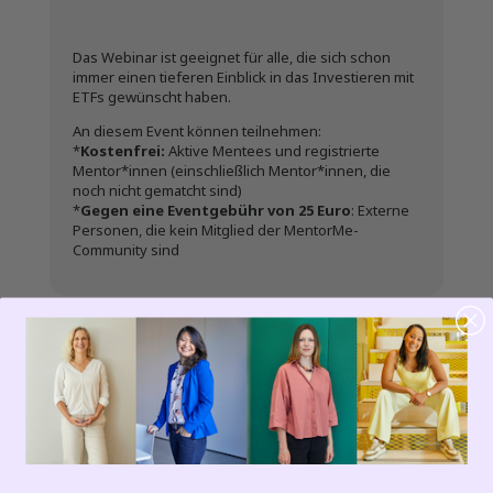
Das Webinar ist geeignet für alle, die sich schon
immer einen tieferen Einblick in das Investieren mit
ETFs gewünscht haben.
An diesem Event können teilnehmen:
*
Kostenfrei:
Aktive Mentees und registrierte
Mentor*innen (einschließlich Mentor*innen, die
noch nicht gematcht sind)
*
Gegen eine Eventgebühr von 25 Euro
: Externe
Personen, die kein Mitglied der MentorMe-
Community sind
Zeit
14.04.2026
12:00
-
13:00
Event-Ticket