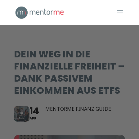
DEIN WEG IN DIE
FINANZIELLE FREIHEIT –
DANK PASSIVEM
EINKOMMEN AUS ETFS
14
MENTORME FINANZ GUIDE
APR