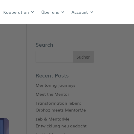
Kooperation
Über uns
Account
Search
Recent Posts
Mentoring Journeys
Meet the Mentor
Transformation leben:
Orphoz meets MentorMe
zeb & MentorMe:
Entwicklung neu gedacht