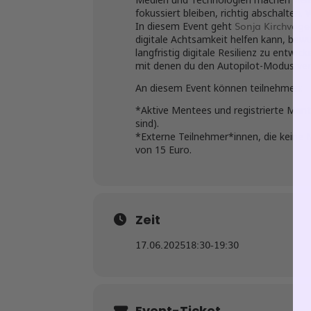
fokussiert bleiben, richtig abschalten. 
Sonja Kirchvoge
In diesem Event geht
digitale Achtsamkeit helfen kann, bew
langfristig digitale Resilienz zu entw
mit denen du den Autopilot-Modus verla
An diesem Event können teilnehmen:
*Aktive Mentees und registrierte Ment
sind).
*Externe Teilnehmer*innen, die keine
von 15 Euro.
Zeit
17.06.2025
18:30
-
19:30
Event-Ticket