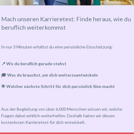
Wir klicken, scrollen, reagieren– aber wann halten wir eigentlich inne?
l
der Frage nach, was „digitaler Stress“ bedeutet und zeigt, wie uns
usster mit digitalen Reizen umzugehen, Grenzen zu setzen und
Mach unseren Karrieretest: Finde heraus, wie du
ickeln. Du bekommst konkrete Impulse und einfache Tools an die Hand,
beruflich weiterkommst
ssen deine Reise in die digitale Achtsamkeit gestalten kannst.
I
n nur 3 Minuten erhältst du eine persönliche Einschätzung:
or*innen (einschließlich Mentor*innen, die noch nicht gematcht
 Mitglieder der MentorMe-Community sind, gegen eine Eventgebühr
📍 Wo du beruflich gerade stehst
🎓 Was du brauchst, um dich weiterzuentwickeln
🌟 Welcher nächste Schritt für dich persönlich Sinn macht
Aus der Begleitung von über 6.000 Menschen wissen wir, welche
Fragen dabei wirklich weiterhelfen. Deshalb haben wir diesen
kostenlosen Karrieretest für dich entwickelt.