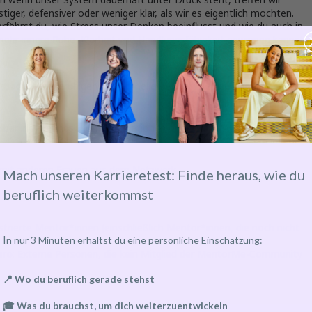
tiger, defensiver oder weniger klar, als wir es eigentlich möchten.
erfährst du, wie Stress unser Denken beeinflusst und wie du auch in
ehr innere Ruhe, Klarheit und Handlungsfähigkeit gewinnen kannst.
ssachse zu beruhigen und schneller wieder in einen klaren
lbar in Meetings, Konfliktsituationen oder bei wichtigen
 mit anderen Frauen aus dem Netzwerk
Mach unseren Karrieretest: Finde heraus, wie du
beruflich weiterkommst
trierte Mentor*innen (einschließlich Mentor*innen, die noch nicht
I
n nur 3 Minuten erhältst du eine persönliche Einschätzung:
uro
: Externe Personen, die kein Mitglied der MentorMe-Community
📍 Wo du beruflich gerade stehst
🎓 Was du brauchst, um dich weiterzuentwickeln