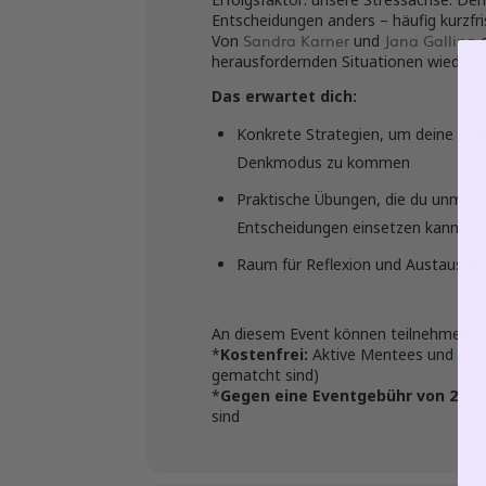
Entscheidungen anders – häufig kurzfris
Sandra Karner
Jana Galling
Von
und
herausfordernden Situationen wieder m
Das erwartet dich:
Konkrete Strategien, um deine Stre
Denkmodus zu kommen
Praktische Übungen, die du unmitte
Entscheidungen einsetzen kannst
Raum für Reflexion und Austausch
An diesem Event können teilnehmen:
*
Kostenfrei:
Aktive Mentees und regis
gematcht sind)
*
Gegen eine Eventgebühr von 25 E
sind