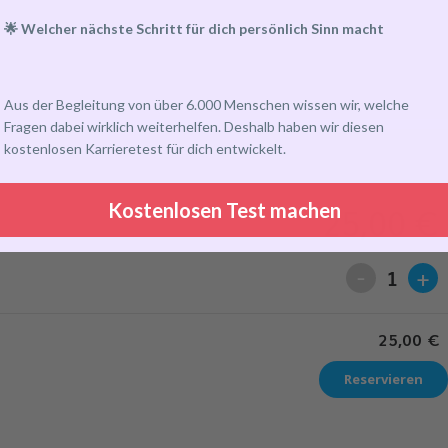
🌟 Welcher nächste Schritt für dich persönlich Sinn macht
Aus der Begleitung von über 6.000 Menschen wissen wir, welche
Fragen dabei wirklich weiterhelfen. Deshalb haben wir diesen
kostenlosen Karrieretest für dich entwickelt.
25,00
€
Kostenlosen Test machen
-
+
1
25,00
€
Reservieren