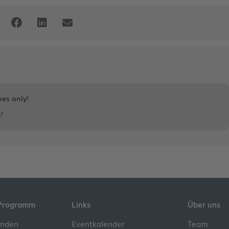
ees only!
!
Programm
Links
Über uns
inden
Eventkalender
Team