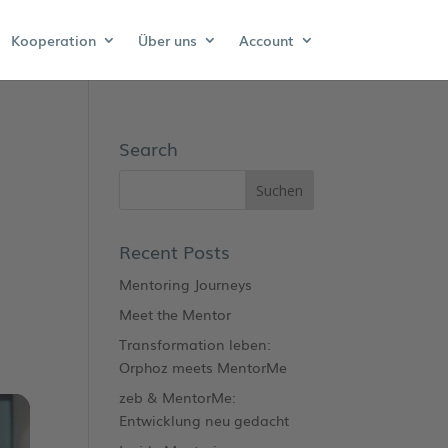
Kooperation
Über uns
Account
Search
Recent Posts
Mentoring Journeys
Meet the Mentor
Transformation leben:
Orphoz meets MentorMe
zeb & MentorMe:
Entwicklung neu gedacht