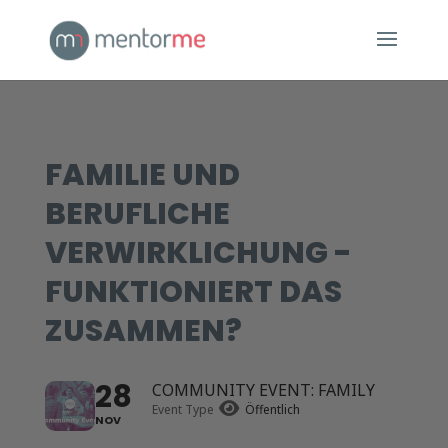
FAMILIE UND
BERUFLICHE
VERWIRKLICHUNG -
FUNKTIONIERT DAS
ZUSAMMEN?
28
COMMUNITY EVENT: FAMILY
Event Type
Öffentlich
NOV