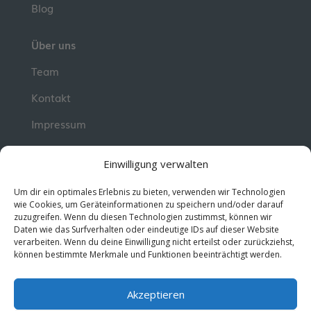
Blog
Über uns
Team
Kontakt
Impressum
📮 Newsletter
Einwilligung verwalten
Erhalte jeden Dienstag wertvolle Impulse und
Um dir ein optimales Erlebnis zu bieten, verwenden wir Technologien
Wissen für deine berufliche Entwicklung.
Jetzt
wie Cookies, um Geräteinformationen zu speichern und/oder darauf
zuzugreifen. Wenn du diesen Technologien zustimmst, können wir
kostenlos abonnieren!
Daten wie das Surfverhalten oder eindeutige IDs auf dieser Website
verarbeiten. Wenn du deine Einwilligung nicht erteilst oder zurückziehst,
können bestimmte Merkmale und Funktionen beeinträchtigt werden.
© 2026 MentorMe. Alle Rechte vorbehalten.
Datenschutz
AGBs
Akzeptieren