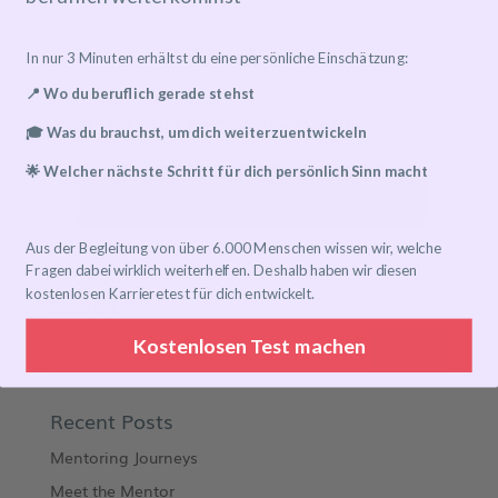
In nur 3 Minuten erhältst du eine persönliche Einschätzung:
📍 Wo du beruflich gerade stehst
Details zu Online-Events
🎓 Was du brauchst, um dich weiterzuentwickeln
🌟 Welcher nächste Schritt für dich persönlich Sinn macht
Event has already taken place!
Aus der Begleitung von über 6.000 Menschen wissen wir, welche
Fragen dabei wirklich weiterhelfen. Deshalb haben wir diesen
kostenlosen Karrieretest für dich entwickelt.
Search
Kostenlosen Test machen
Recent Posts
Mentoring Journeys
Meet the Mentor