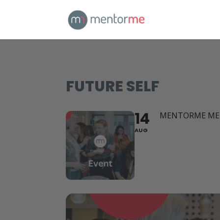
FUTURE SELF
14
MENTORME ME
AUG