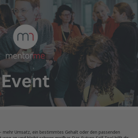
en – mehr Umsatz, ein bestimmtes Gehalt oder den passenden
 weg an und bleibt schwer greifbar. Das Future-Self-Tool hilft dir,