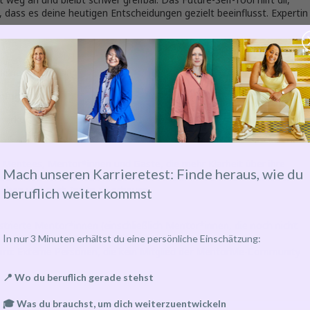
, dass es deine heutigen Entscheidungen gezielt beeinflusst. Expertin
 deine Entwicklung
nftigen Ichs
 wirkt
 Mentees, Mentor*innen und Gäste, die mehr Klarheit über ihre
Mach unseren Karrieretest: Finde heraus, wie du
el neben den Fakten auch einen emotionalen Anker setzen möchten
halten und nach Innen zu schauen
beruflich weiterkommst
trierte Mentor*innen (einschließlich Mentor*innen, die noch nicht
I
n nur 3 Minuten erhältst du eine persönliche Einschätzung:
uro
: Externe Personen, die kein Mitglied der MentorMe-Community
📍 Wo du beruflich gerade stehst
🎓 Was du brauchst, um dich weiterzuentwickeln