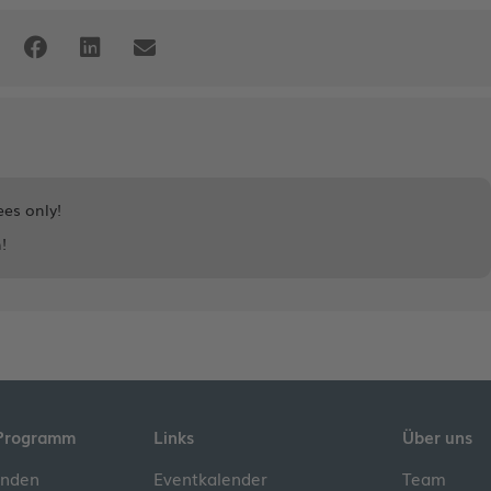
ees only!
!
Programm
Links
Über uns
inden
Eventkalender
Team