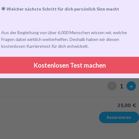
🌟 Welcher nächste Schritt für dich persönlich Sinn macht
Aus der Begleitung von über 6.000 Menschen wissen wir, welche
Fragen dabei wirklich weiterhelfen. Deshalb haben wir diesen
kostenlosen Karrieretest für dich entwickelt.
25,00
€
Kostenlosen Test machen
-
+
1
25,00
€
Reservieren