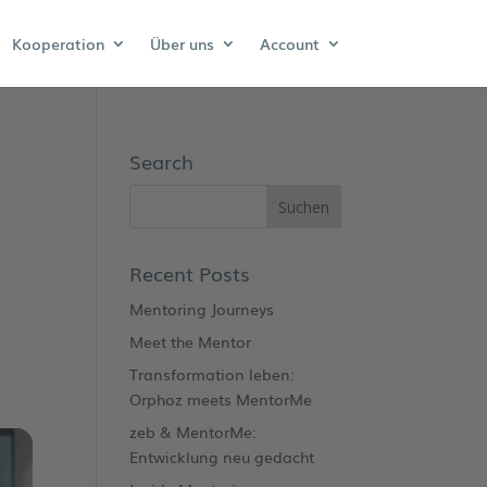
Kooperation
Über uns
Account
Search
Recent Posts
Mentoring Journeys
Meet the Mentor
Transformation leben:
Orphoz meets MentorMe
zeb & MentorMe:
Entwicklung neu gedacht