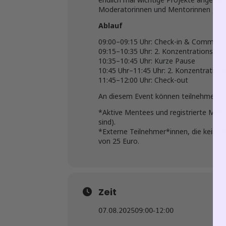
Sab
Moderatorinnen und Mentorinnen
Ablauf
09:00–09:15 Uhr: Check-in & Commitmen
09:15–10:35 Uhr: 2. Konzentrationszei
10:35–10:45 Uhr: Kurze Pause
10:45 Uhr–11:45 Uhr: 2. Konzentration
11:45–12:00 Uhr: Check-out
An diesem Event können teilnehmen:
*Aktive Mentees und registrierte Ment
sind).
*Externe Teilnehmer*innen, die keine
von 25 Euro.
Zeit
07.08.2025
09:00
-
12:00