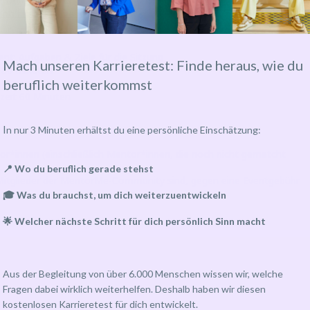
ina Holz
Delia Roling
und
.
t: Aufgaben & Ziele für die Sitzung
Mach unseren Karrieretest: Finde heraus, wie du
t 80 Minuten
beruflich weiterkommst
szeit 60 Minuten
I
n nur 3 Minuten erhältst du eine persönliche Einschätzung:
or*innen (einschließlich Mentor*innen, die noch nicht gematcht
📍 Wo du beruflich gerade stehst
 Mitglieder der MentorMe-Community sind, gegen eine Eventgebühr
🎓 Was du brauchst, um dich weiterzuentwickeln
🌟 Welcher nächste Schritt für dich persönlich Sinn macht
Aus der Begleitung von über 6.000 Menschen wissen wir, welche
Fragen dabei wirklich weiterhelfen. Deshalb haben wir diesen
kostenlosen Karrieretest für dich entwickelt.