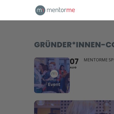
GRÜNDER*INNEN-C
07
MENTORME SP
AUG