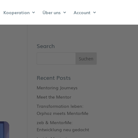
Kooperation
Über uns
Account
Search
Recent Posts
Mentoring Journeys
Meet the Mentor
Transformation leben:
Orphoz meets MentorMe
zeb & MentorMe:
Entwicklung neu gedacht