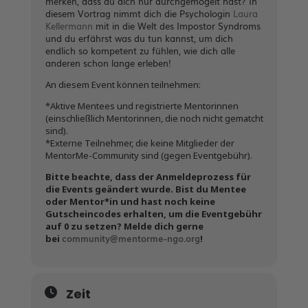
merken, dass du dich nur durchgemogelt hast? In
diesem Vortrag nimmt dich die Psychologin
Laura
Kellermann
mit in die Welt des Impostor Syndroms
und du erfährst was du tun kannst, um dich
endlich so kompetent zu fühlen, wie dich alle
anderen schon lange erleben!
An diesem Event können teilnehmen:
*Aktive Mentees und registrierte Mentorinnen
(einschließlich Mentorinnen, die noch nicht gematcht
sind).
*Externe Teilnehmer, die keine Mitglieder der
MentorMe-Community sind (gegen Eventgebühr).
Bitte beachte, dass der Anmeldeprozess für
die Events geändert wurde. Bist du Mentee
oder Mentor*in und hast noch keine
Gutscheincodes erhalten, um die Eventgebühr
auf 0 zu setzen? Melde dich gerne
community@mentorme-ngo.org
bei
!
Zeit