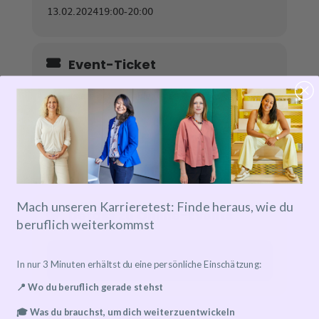
13.02.2024
19:00
-
20:00
Event-Ticket
Tickets are not available for sale any more for this
event!
Mach unseren Karrieretest: Finde heraus, wie du
Details zu Online-Events
beruflich weiterkommst
Event has already taken place!
In nur 3 Minuten erhältst du eine persönliche Einschätzung:
📍 Wo du beruflich gerade stehst
🎓 Was du brauchst, um dich weiterzuentwickeln