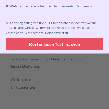
Search
🌟 Welcher nächste Schritt für dich persönlich Sinn macht
Aus der Begleitung von über 6.000 Menschen wissen wir, welche
Recent Posts
Fragen dabei wirklich weiterhelfen. Deshalb haben wir diesen
kostenlosen Karrieretest für dich entwickelt.
Mentoring Journeys
Kostenlosen Test machen
Meet the Mentor
Transformation leben: Orphoz meets MentorMe
zeb & MentorMe: Entwicklung neu gedacht
Inside Mentoring
Categories
Unkategorisiert