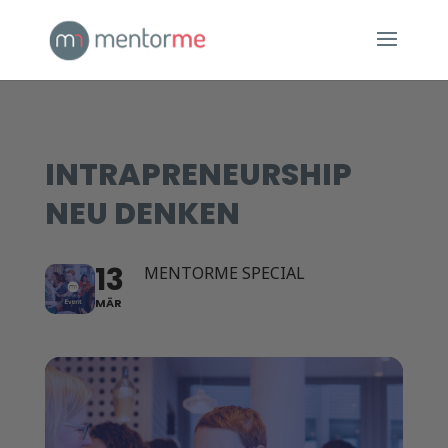
INTRAPRENEURSHIP
NEU DENKEN
13
MENTORME SPECIAL
MÄR