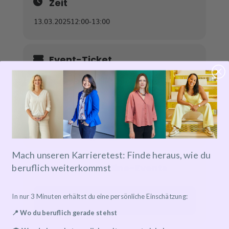
Zeit
13.03.2025
12:00
-
13:00
Event-Ticket
Tickets are not available for sale any more for this
event!
Mach unseren Karrieretest: Finde heraus, wie du
Details zu Online-Events
beruflich weiterkommst
In nur 3 Minuten erhältst du eine persönliche Einschätzung:
Event has already taken place!
📍 Wo du beruflich gerade stehst