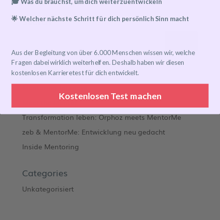
🎓 Was du brauchst, um dich weiterzuentwickeln
Search
🌟 Welcher nächste Schritt für dich persönlich Sinn macht
Aus der Begleitung von über 6.000 Menschen wissen wir, welche
Fragen dabei wirklich weiterhelfen. Deshalb haben wir diesen
Recent Posts
kostenlosen Karrieretest für dich entwickelt.
Mentoring Journeys
Kostenlosen Test machen
Meet the Mentor
Transformation leben: Orphoz meets MentorMe
zeb & MentorMe: Entwicklung neu gedacht
Inside Mentoring
Categories
Unkategorisiert