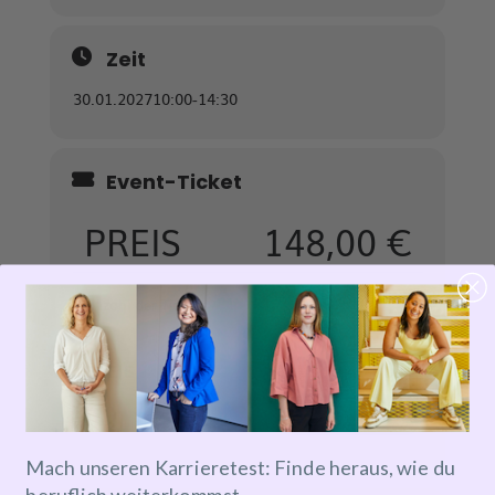
Zeit
30.01.2027
10:00
-
14:30
Event-Ticket
PREIS
148,00
€
-
+
1
Anzahl der Tickets
PREIS
148,00
€
Reservieren
Mach unseren Karrieretest: Finde heraus, wie du
beruflich weiterkommst