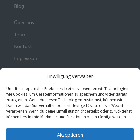
Blog
Über uns
Team
Kontakt
Impressum
📮 Newsletter
Einwilligung verwalten
Erhalte jeden Dienstag wertvolle Impulse und
Um dir ein optimales Erlebnis zu bieten, verwenden wir Technologien
Wissen für deine berufliche Entwicklung.
Jetzt
wie Cookies, um Geräteinformationen zu speichern und/oder darauf
zuzugreifen. Wenn du diesen Technologien zustimmst, können wir
kostenlos abonnieren!
Daten wie das Surfverhalten oder eindeutige IDs auf dieser Website
verarbeiten. Wenn du deine Einwilligung nicht erteilst oder zurückziehst,
können bestimmte Merkmale und Funktionen beeinträchtigt werden.
© 2026 MentorMe. Alle Rechte vorbehalten.
Datenschutz
AGBs
Akzeptieren