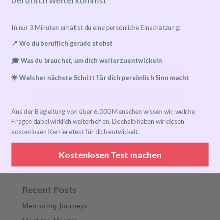
In nur 3 Minuten erhältst du eine persönliche Einschätzung:
Details zu Online-Events
📍 Wo du beruflich gerade stehst
🎓 Was du brauchst, um dich weiterzuentwickeln
Content available for paid attendees only!
🌟 Welcher nächste Schritt für dich persönlich Sinn macht
Jetzt Ticket kaufen und teilnehmen!
Aus der Begleitung von über 6.000 Menschen wissen wir, welche
Fragen dabei wirklich weiterhelfen. Deshalb haben wir diesen
kostenlosen Karrieretest für dich entwickelt.
Search
Kostenlosen Test machen
Recent Posts
Mentoring Journeys