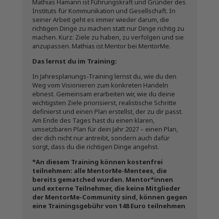
Mathias Hamann ist Führungskraft und Gründer des
Instituts für Kommunikation und Gesellschaft. In
seiner Arbeit geht es immer wieder darum, die
richtigen Dinge zu machen statt nur Dinge richtig zu
machen. Kurz: Ziele zu haben, zu verfolgen und sie
anzupassen. Mathias ist Mentor bei MentorMe.
Das lernst du im Training:
In Jahresplanungs-Training lernst du, wie du den
Weg vom Visionieren zum konkreten Handeln
ebnest. Gemeinsam erarbeiten wir, wie du deine
wichtigsten Ziele priorisierst, realistische Schritte
definierst und einen Plan erstellst, der zu dir passt.
Am Ende des Tages hast du einen klaren,
umsetzbaren Plan für dein Jahr 2027 – einen Plan,
der dich nicht nur antreibt, sondern auch dafür
sorgt, dass du die richtigen Dinge angehst.
*An diesem Training können kostenfrei
teilnehmen: alle MentorMe-Mentees, die
bereits gematched wurden. Mentor*innen
und externe Teilnehmer, die keine Mitglieder
der MentorMe-Community sind, können gegen
eine Trainingsgebühr von
1
48 Euro teilnehmen