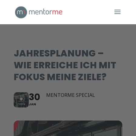
JAHRESPLANUNG –
WIE ERREICHE ICH MIT
FOKUS MEINE ZIELE?
30
MENTORME SPECIAL
JAN