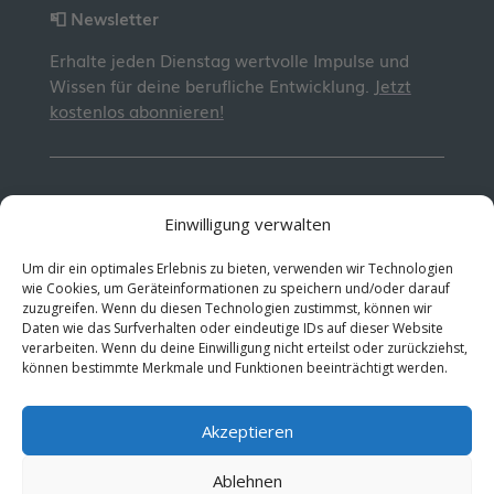
📮 Newsletter
Erhalte jeden Dienstag wertvolle Impulse und
Wissen für deine berufliche Entwicklung.
Jetzt
kostenlos abonnieren!
© 2026 MentorMe. Alle Rechte vorbehalten.
Einwilligung verwalten
Datenschutz
AGBs
Um dir ein optimales Erlebnis zu bieten, verwenden wir Technologien
wie Cookies, um Geräteinformationen zu speichern und/oder darauf
zuzugreifen. Wenn du diesen Technologien zustimmst, können wir
Daten wie das Surfverhalten oder eindeutige IDs auf dieser Website
verarbeiten. Wenn du deine Einwilligung nicht erteilst oder zurückziehst,
können bestimmte Merkmale und Funktionen beeinträchtigt werden.
Akzeptieren
Ablehnen