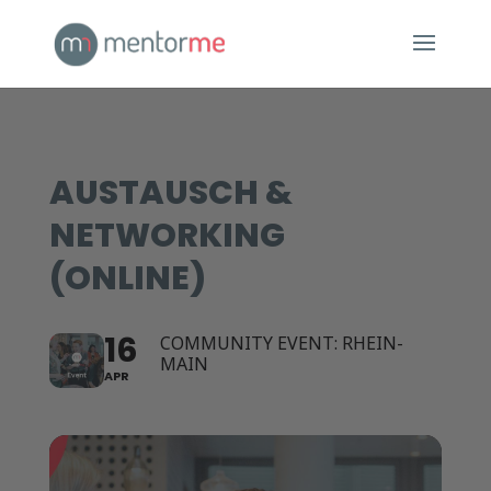
AUSTAUSCH &
NETWORKING
(ONLINE)
16
COMMUNITY EVENT: RHEIN-
MAIN
APR