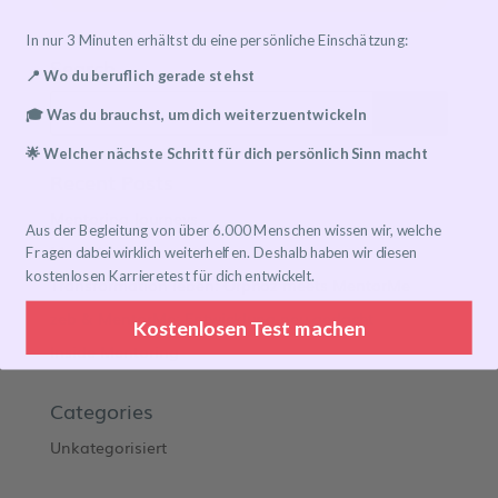
In nur 3 Minuten erhältst du eine persönliche Einschätzung:
Search
📍 Wo du beruflich gerade stehst
🎓 Was du brauchst, um dich weiterzuentwickeln
🌟 Welcher nächste Schritt für dich persönlich Sinn macht
Recent Posts
Mentoring Journeys
Aus der Begleitung von über 6.000 Menschen wissen wir, welche
Meet the Mentor
Fragen dabei wirklich weiterhelfen. Deshalb haben wir diesen
kostenlosen Karrieretest für dich entwickelt.
Transformation leben: Orphoz meets MentorMe
zeb & MentorMe: Entwicklung neu gedacht
Kostenlosen Test machen
Inside Mentoring
Categories
Unkategorisiert