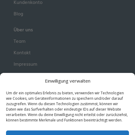
Kundenkonto
Blog
Über uns
Team
Kontakt
Impressum
📮 Newsletter
Einwilligung verwalten
Erhalte jeden Dienstag wertvolle Impulse und
Um dir ein optimales Erlebnis zu bieten, verwenden wir Technologien
Wissen für deine berufliche Entwicklung.
Jetzt
wie Cookies, um Geräteinformationen zu speichern und/oder darauf
zuzugreifen. Wenn du diesen Technologien zustimmst, können wir
kostenlos abonnieren!
Daten wie das Surfverhalten oder eindeutige IDs auf dieser Website
verarbeiten. Wenn du deine Einwilligung nicht erteilst oder zurückziehst,
können bestimmte Merkmale und Funktionen beeinträchtigt werden.
© 2026 MentorMe. Alle Rechte vorbehalten.