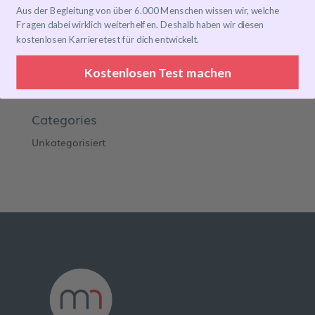
Aus der Begleitung von über 6.000 Menschen wissen wir, welche
Meet the Mentor
Fragen dabei wirklich weiterhelfen. Deshalb haben wir diesen
Transformation leben: Orphoz meets MentorMe
kostenlosen Karrieretest für dich entwickelt.
zeb & MentorMe: Entwicklung neu gedacht
Kostenlosen Test machen
Inside Mentoring
Categories
Unkategorisiert