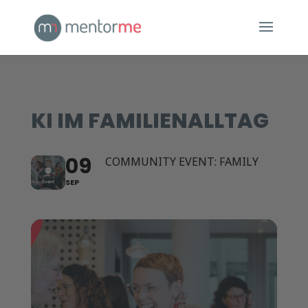
KI IM FAMILIENALLTAG
09
COMMUNITY EVENT: FAMILY
SEP