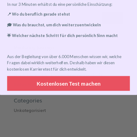
Search
In nur 3 Minuten erhältst du eine persönliche Einschätzung:
📍 Wo du beruflich gerade stehst
🎓 Was du brauchst, um dich weiterzuentwickeln
Recent Posts
🌟 Welcher nächste Schritt für dich persönlich Sinn macht
Mentoring Journeys
Meet the Mentor
Aus der Begleitung von über 6.000 Menschen wissen wir, welche
Fragen dabei wirklich weiterhelfen. Deshalb haben wir diesen
Transformation leben: Orphoz meets MentorMe
kostenlosen Karrieretest für dich entwickelt.
zeb & MentorMe: Entwicklung neu gedacht
Kostenlosen Test machen
Inside Mentoring
Categories
Unkategorisiert