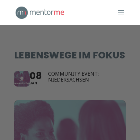
LEBENSWEGE IM FOKUS
08
COMMUNITY EVENT:
NIEDERSACHSEN
JAN