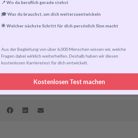
📍 Wo du beruflich gerade stehst
de you through the basics of biases. Feel free to join us and contribute
ing to do a bias test up front and talk about this experience. You can
🎓 Was du brauchst, um dich weiterzuentwickeln
🌟 Welcher nächste Schritt für dich persönlich Sinn macht
Aus der Begleitung von über 6.000 Menschen wissen wir, welche
Fragen dabei wirklich weiterhelfen. Deshalb haben wir diesen
kostenlosen Karrieretest für dich entwickelt.
Kostenlosen Test machen