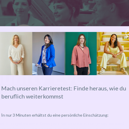
Mach unseren Karrieretest: Finde heraus, wie du
beruflich weiterkommst
I
n nur 3 Minuten erhältst du eine persönliche Einschätzung:
ad to cognitive error. Given prior discussions in our group, we want
Sybille Kenny-Erb
Konstanze Halentz Barros
his open format,
and
,