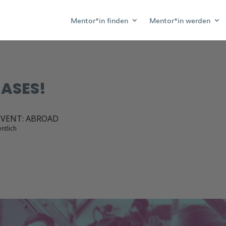
Mentor*in finden
Mentor*in werden
IASES!
VENT: ABROAD
entlich