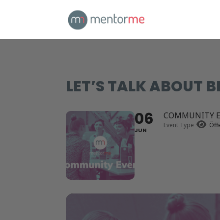
LET’S TALK ABOUT B
06
COMMUNITY E
Event Type
Öff
JUN