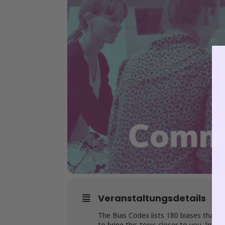
Veranstaltungsdetails
The Bias Codex lists 180 biases that le
to bring this topic closer to you. In t