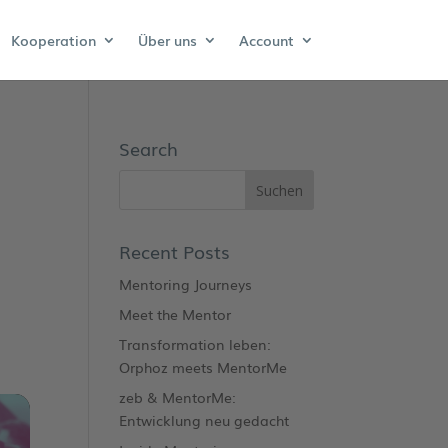
Kooperation
Über uns
Account
Search
Recent Posts
Mentoring Journeys
Meet the Mentor
Transformation leben:
Orphoz meets MentorMe
zeb & MentorMe:
Entwicklung neu gedacht