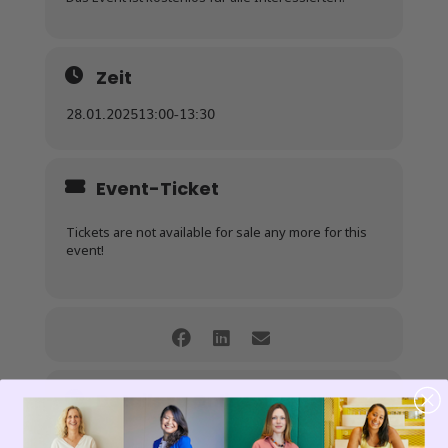
Zeit
28.01.2025
13:00
-
13:30
Event-Ticket
Tickets are not available for sale any more for this
event!
Details zu Online-Events