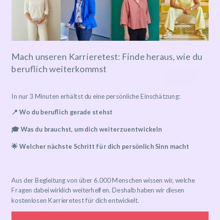
Event has already taken place!
Search
Mach unseren Karrieretest: Finde heraus, wie du
beruflich weiterkommst
In nur 3 Minuten erhältst du eine persönliche Einschätzung:
Recent Posts
📍 Wo du beruflich gerade stehst
Mentoring Journeys
🎓 Was du brauchst, um dich weiterzuentwickeln
Meet the Mentor
🌟 Welcher nächste Schritt für dich persönlich Sinn macht
Transformation leben: Orphoz meets MentorMe
zeb & MentorMe: Entwicklung neu gedacht
Aus der Begleitung von über 6.000 Menschen wissen wir, welche
Inside Mentoring
Fragen dabei wirklich weiterhelfen. Deshalb haben wir diesen
kostenlosen Karrieretest für dich entwickelt.
Categories