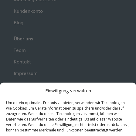
Kundenkonto
Blog
Über uns
Team
Kontakt
Impressum
📮 Newsletter
Einwilligung verwalten
Erhalte jeden Dienstag wertvolle Impulse und
Um dir ein optimales Erlebnis zu bieten, verwenden wir Technologien
Wissen für deine berufliche Entwicklung.
Jetzt
wie Cookies, um Geräteinformationen zu speichern und/oder darauf
zuzugreifen. Wenn du diesen Technologien zustimmst, können wir
kostenlos abonnieren!
Daten wie das Surfverhalten oder eindeutige IDs auf dieser Website
verarbeiten. Wenn du deine Einwilligung nicht erteilst oder zurückziehst,
können bestimmte Merkmale und Funktionen beeinträchtigt werden.