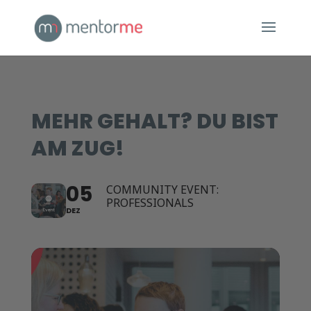
MEHR GEHALT? DU BIST
AM ZUG!
05
COMMUNITY EVENT:
PROFESSIONALS
DEZ