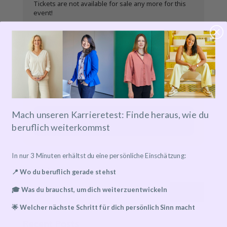
Tickets are not available for sale any more for this
event!
Details zu Online-Events
Mach unseren Karrieretest: Finde heraus, wie du
Event has already taken place!
beruflich weiterkommst
In nur 3 Minuten erhältst du eine persönliche Einschätzung:
Search
📍 Wo du beruflich gerade stehst
🎓 Was du brauchst, um dich weiterzuentwickeln
🌟 Welcher nächste Schritt für dich persönlich Sinn macht
Recent Posts