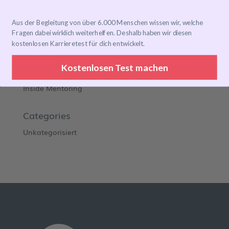
Recent Posts
Aus der Begleitung von über 6.000 Menschen wissen wir, welche
Mentoring Journeys
Fragen dabei wirklich weiterhelfen. Deshalb haben wir diesen
Meet the Mentor
kostenlosen Karrieretest für dich entwickelt.
Transformation leben: Orphoz meets MentorMe
Kostenlosen Test machen
zeb & MentorMe: Entwicklung neu gedacht
Inside Mentoring
Categories
Unkategorisiert