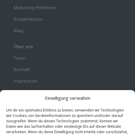
Matching-Plattform
Kundenkonto
Blog
Über uns
Team
Kontakt
Impressum
📮 Newsletter
Einwilligung verwalten
Erhalte jeden Dienstag wertvolle Impulse und
Um dir ein optimales Erlebnis zu bieten, verwenden wir Technologien
Wissen für deine berufliche Entwicklung.
Jetzt
wie Cookies, um Geräteinformationen zu speichern und/oder darauf
zuzugreifen. Wenn du diesen Technologien zustimmst, können wir
kostenlos abonnieren!
Daten wie das Surfverhalten oder eindeutige IDs auf dieser Website
verarbeiten. Wenn du deine Einwilligung nicht erteilst oder zurückziehst,