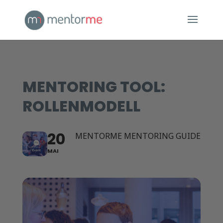
MENTORING TOOL:
ROLLENMODELL
20
MENTORME MENTORING GUIDE
MAI