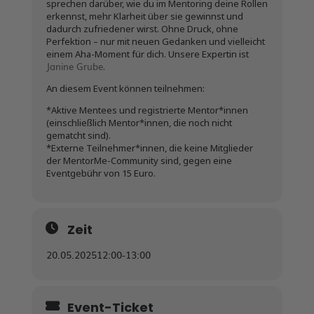
sprechen darüber, wie du im Mentoring deine Rollen
erkennst, mehr Klarheit über sie gewinnst und
dadurch zufriedener wirst. Ohne Druck, ohne
Perfektion – nur mit neuen Gedanken und vielleicht
einem Aha-Moment für dich. Unsere Expertin ist
Janine Grube
.
An diesem Event können teilnehmen:
*Aktive Mentees und registrierte Mentor*innen
(einschließlich Mentor*innen, die noch nicht
gematcht sind).
*Externe Teilnehmer*innen, die keine Mitglieder
der MentorMe-Community sind, gegen eine
Eventgebühr von 15 Euro.
Zeit
20.05.2025
12:00
-
13:00
Event-Ticket