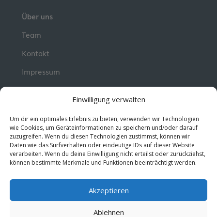
Über uns
Team
Kontakt
Impressum
📮 Newsletter
Einwilligung verwalten
Erhalte jeden Dienstag wertvolle Impulse und
Um dir ein optimales Erlebnis zu bieten, verwenden wir Technologien
Wissen für deine berufliche Entwicklung.
Jetzt
wie Cookies, um Geräteinformationen zu speichern und/oder darauf
zuzugreifen. Wenn du diesen Technologien zustimmst, können wir
kostenlos abonnieren!
Daten wie das Surfverhalten oder eindeutige IDs auf dieser Website
verarbeiten. Wenn du deine Einwilligung nicht erteilst oder zurückziehst,
können bestimmte Merkmale und Funktionen beeinträchtigt werden.
© 2026 MentorMe. Alle Rechte vorbehalten.
Datenschutz
AGBs
Akzeptieren
Ablehnen