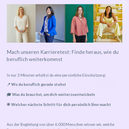
27.10.2022
18:00
-
20:00
HIER ANMELDEN!
Mach unseren Karrieretest: Finde heraus, wie du
beruflich weiterkommst
Search
In nur 3 Minuten erhältst du eine persönliche Einschätzung:
📍 Wo du beruflich gerade stehst
🎓 Was du brauchst, um dich weiterzuentwickeln
Recent Posts
🌟 Welcher nächste Schritt für dich persönlich Sinn macht
Mentoring Journeys
Meet the Mentor
Aus der Begleitung von über 6.000 Menschen wissen wir, welche
Transformation leben: Orphoz meets MentorMe