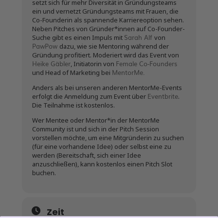
setzt sich für mehr Diversität in Gründungsteams
ein und vernetzt Gründungsteams mit Frauen, die
Co-Founderin als spannende Karriereoption sehen.
Neben Pitches von Gründer*innen auf Co-Founder-
Sarah Alf
Suche gibt es einen Impuls mit
von
PawPow
dazu, wie sie Mentoring während der
Gründung profitiert. Moderiert wird das Event von
Heike Gäbler
Female Co-Founders
, Initiatorin von
MentorMe.
und Head of Marketing bei
Anders als bei unseren anderen MentorMe-Events
Eventbrite
erfolgt die Anmeldung zum Event über
.
Die Teilnahme ist kostenlos.
Wer Mentee oder Mentor*in der MentorMe
Community ist und sich in der Pitch Session
vorstellen möchte, um eine Mitgründerin zu suchen
(für eine vorhandene Idee) oder selbst eine zu
werden (Bereitschaft, sich einer Idee
anzuschließen), kann kostenlos einen Pitch Slot
buchen.
Zeit