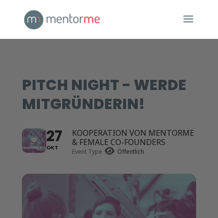
PITCH NIGHT - WERDE
MITGRÜNDERIN!
27
KOOPERATION VON MENTORME
& FEMALE CO-FOUNDERS
OKT
Event Type
Öffentlich