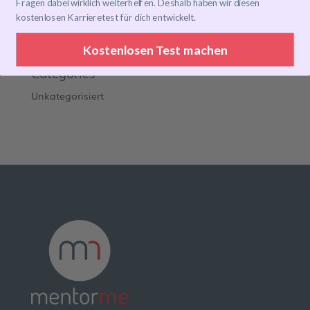
Fragen dabei wirklich weiterhelfen. Deshalb haben wir diesen
zeb & MentorMe: Entwicklung neu gedacht
kostenlosen Karrieretest für dich entwickelt.
Inside Mentoring
Kostenlosen Test machen
Categories
Unkategorisiert