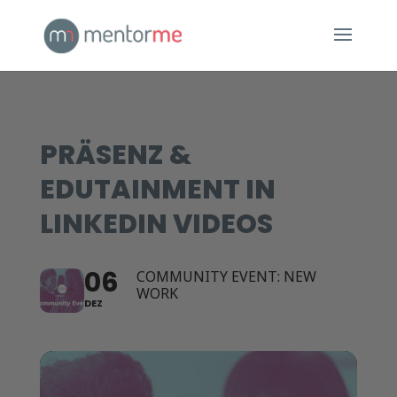
PRÄSENZ &
EDUTAINMENT IN
LINKEDIN VIDEOS
06
COMMUNITY EVENT: NEW
WORK
DEZ