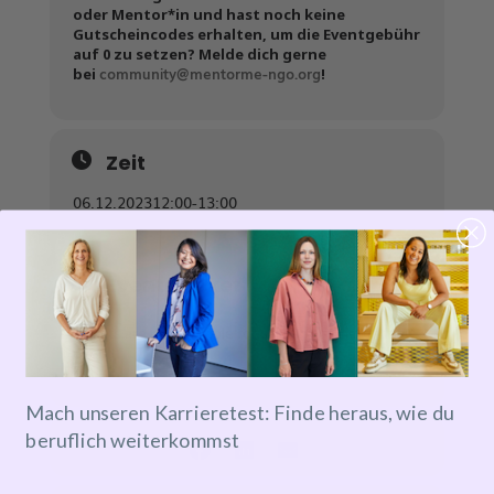
oder Mentor*in und hast noch keine
Gutscheincodes erhalten, um die Eventgebühr
auf 0 zu setzen? Melde dich gerne
community@mentorme-ngo.org
bei
!
Zeit
06.12.2023
12:00
-
13:00
Event-Ticket
Tickets are not available for sale any more for this
event!
Mach unseren Karrieretest: Finde heraus, wie du
beruflich weiterkommst