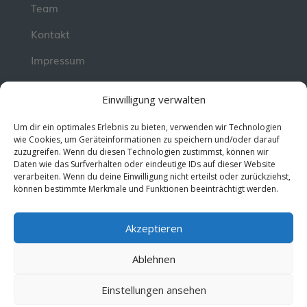
Team
Kontakt
Impressum
📮 Newsletter
Einwilligung verwalten
Erhalte jeden Dienstag wertvolle Impulse und
Um dir ein optimales Erlebnis zu bieten, verwenden wir Technologien
Wissen für deine berufliche Entwicklung.
Jetzt
wie Cookies, um Geräteinformationen zu speichern und/oder darauf
zuzugreifen. Wenn du diesen Technologien zustimmst, können wir
kostenlos abonnieren!
Daten wie das Surfverhalten oder eindeutige IDs auf dieser Website
verarbeiten. Wenn du deine Einwilligung nicht erteilst oder zurückziehst,
können bestimmte Merkmale und Funktionen beeinträchtigt werden.
© 2026 MentorMe. Alle Rechte vorbehalten.
Datenschutz
AGBs
Akzeptieren
Ablehnen
Einstellungen ansehen