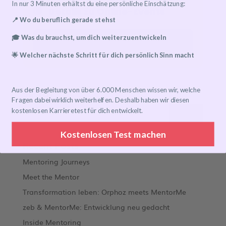
In nur 3 Minuten erhältst du eine persönliche Einschätzung:
Details zu Online-Events
📍 Wo du beruflich gerade stehst
🎓 Was du brauchst, um dich weiterzuentwickeln
Event has already taken place!
🌟 Welcher nächste Schritt für dich persönlich Sinn macht
Aus der Begleitung von über 6.000 Menschen wissen wir, welche
Search
Fragen dabei wirklich weiterhelfen. Deshalb haben wir diesen
kostenlosen Karrieretest für dich entwickelt.
Kostenlosen Test machen
Recent Posts
Mentoring Journeys
Meet the Mentor
Transformation leben: Orphoz meets MentorMe
zeb & MentorMe: Entwicklung neu gedacht
Inside Mentoring