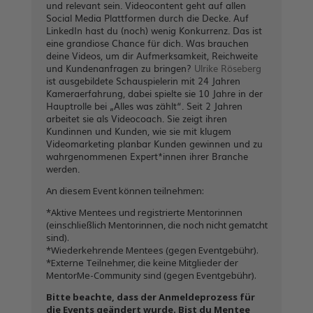
und relevant sein. Videocontent geht auf allen
Social Media Plattformen durch die Decke. Auf
LinkedIn hast du (noch) wenig Konkurrenz. Das ist
eine grandiose Chance für dich. Was brauchen
deine Videos, um dir Aufmerksamkeit, Reichweite
und Kundenanfragen zu bringen?
Ulrike Röseberg
ist ausgebildete Schauspielerin mit 24 Jahren
Kameraerfahrung, dabei spielte sie 10 Jahre in der
Hauptrolle bei „Alles was zählt“. Seit 2 Jahren
arbeitet sie als Videocoach. Sie zeigt ihren
Kundinnen und Kunden, wie sie mit klugem
Videomarketing planbar Kunden gewinnen und zu
wahrgenommenen Expert*innen ihrer Branche
werden.
An diesem Event können teilnehmen:
*Aktive Mentees und registrierte Mentorinnen
(einschließlich Mentorinnen, die noch nicht gematcht
sind).
*Wiederkehrende Mentees (gegen Eventgebühr).
*Externe Teilnehmer, die keine Mitglieder der
MentorMe-Community sind (gegen Eventgebühr).
Bitte beachte, dass der Anmeldeprozess für
die Events geändert wurde. Bist du Mentee