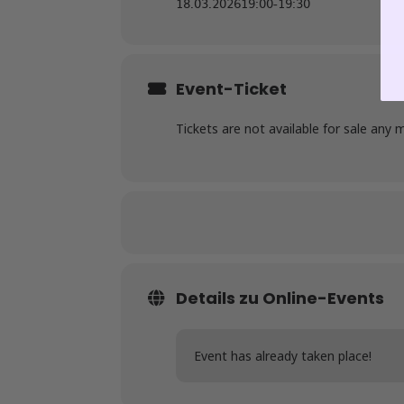
18.03.2026
19:00
-
19:30
Event-Ticket
Tickets are not available for sale any 
Details zu Online-Events
Event has already taken place!