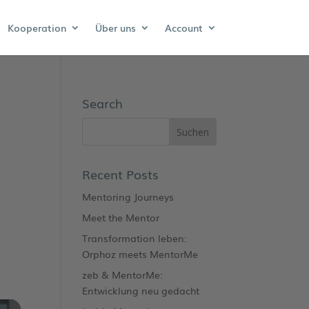
Kooperation
Über uns
Account
Search
Recent Posts
Mentoring Journeys
Meet the Mentor
Transformation leben:
Orphoz meets MentorMe
zeb & MentorMe:
Entwicklung neu gedacht