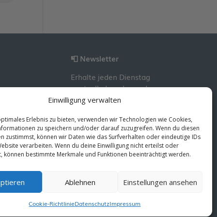
📮 Newsletter
Erhalte jeden Dienstag
wertvolle Impulse und
Wissen für deine
Einwilligung verwalten
berufliche Entwicklung.
optimales Erlebnis zu bieten, verwenden wir Technologien wie Cookies,
Jetzt kostenlos
formationen zu speichern und/oder darauf zuzugreifen. Wenn du diesen
abonnieren!
n zustimmst, können wir Daten wie das Surfverhalten oder eindeutige IDs
ebsite verarbeiten. Wenn du deine Einwilligung nicht erteilst oder
t, können bestimmte Merkmale und Funktionen beeinträchtigt werden.
ptieren
Ablehnen
Einstellungen ansehen
Cookie-Richtlinie
Datenschutz
Impressum