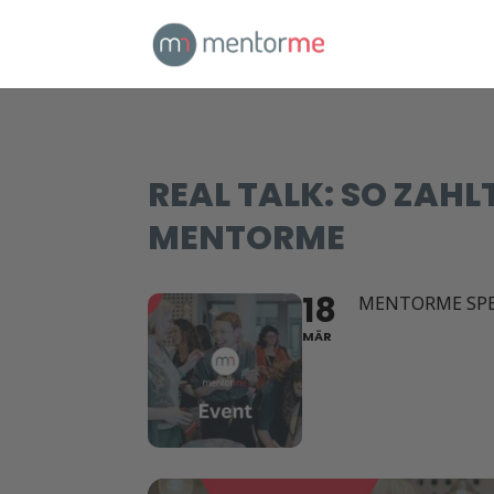
REAL TALK: SO ZAHL
MENTORME
18
MENTORME SPE
MÄR