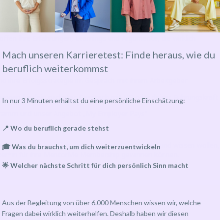
ht selbst finanzieren, sondern dein Unternehmen als starken
winnen? Unsere Mentee Ines Dethloff ist seit drei Jahren
 jährlich von ihrem Arbeitgeber übernommen wird. Im Gespräch mit
e offen ihre Erfahrungen, Learnings und Argumente, die wirklich
Mach unseren Karrieretest: Finde heraus, wie du
beruflich weiterkommst
und ihre Erfolgsstrategie im Gespräch mit ihrem Arbeitgeber
ngen für dein nächstes Gespräch mit HR oder deiner Führungskraft
I
n nur 3 Minuten erhältst du eine persönliche Einschätzung:
gramm und unser Angebot „My Employer Pays“
📍 Wo du beruflich gerade stehst
r alle, die sich beruflich weiterentwickeln möchten und wissen wollen,
🎓 Was du brauchst, um dich weiterzuentwickeln
ützer*in für ihre MentorMe Membership gewinnen können.
🌟 Welcher nächste Schritt für dich persönlich Sinn macht
Aus der Begleitung von über 6.000 Menschen wissen wir, welche
Fragen dabei wirklich weiterhelfen. Deshalb haben wir diesen