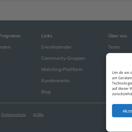
Programm
Links
Über uns
inden
Eventkalender
Team
Community-Gruppen
Kontakt
Matching-Plattform
Impressum
Um dir ein 
um Gerätein
Kundenkonto
Technologie
auf dieser W
Blog
zurückziehs
Akze
.
Datenschutz
AGBs