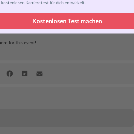
kostenlosen Karrieretest für dich entwickelt.
Kostenlosen Test machen
more for this event!