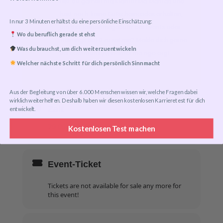
Bist du gematchte MentorMe Mentee und
hast noch keine Gutscheincodes erhalten,
In nur 3 Minuten erhältst du eine persönliche Einschätzung:
um die Teilnahmegebühr bei Events oder
Wo du beruflich gerade stehst
Trainings auf 0 zu setzen? Melde dich gerne
Was du brauchst, um dich weiterzuentwickeln
community@mentorme-ngo.org
bei
!
Welcher nächste Schritt für dich persönlich Sinn macht
Aus der Begleitung von über 6.000 Menschen wissen wir, welche Fragen dabei
wirklich weiterhelfen. Deshalb haben wir diesen kostenlosen Karrieretest für dich
Zeit
entwickelt.
29.09.2024
10:00
-
14:30
Kostenlosen Test machen
Event-Ticket
Tickets are not available for sale any more for
this event!