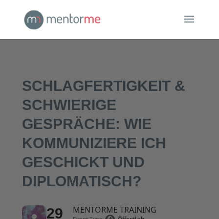
SCHLAGFERTIGKEIT &
SCHWIERIGE
GESPRÄCHE: WIE
KOMMUNIZIERE ICH
GESCHICKT UND
DIPLOMATISCH?
MENTORME TRAINING
29