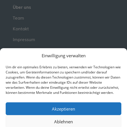
Über uns
Team
Kontakt
Impressum
Newsletter
Einwilligung verwalten
Erhalte jeden Dienstag wertvolle Impulse und
Um dir ein optimales Erlebnis zu bieten, verwenden wir Technologien wie
Wissen für deine berufliche Entwicklung.
Jetzt
Cookies, um Geräteinformationen zu speichern und/oder darauf
zuzugreifen. Wenn du diesen Technologien zustimmst, können wir Daten
kostenlos abonnieren!
wie das Surfverhalten oder eindeutige IDs auf dieser Website
verarbeiten. Wenn du deine Einwilligung nicht erteilst oder zurückziehst,
können bestimmte Merkmale und Funktionen beeinträchtigt werden.
© 2026 MentorMe. Alle Rechte vorbehalten.
Datenschutz
AGBs
Akzeptieren
Ablehnen