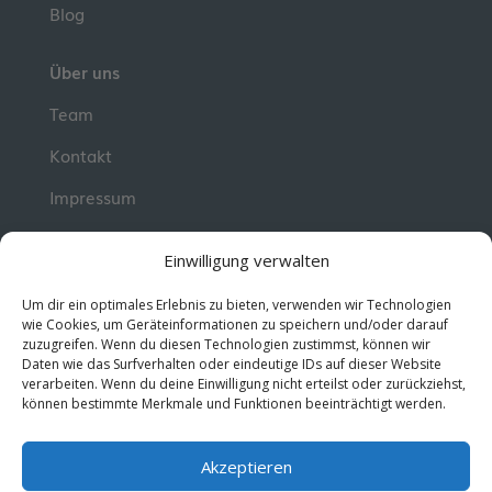
Blog
Über uns
Team
Kontakt
Impressum
📮 Newsletter
Einwilligung verwalten
Erhalte jeden Dienstag wertvolle Impulse und
Um dir ein optimales Erlebnis zu bieten, verwenden wir Technologien
Wissen für deine berufliche Entwicklung.
Jetzt
wie Cookies, um Geräteinformationen zu speichern und/oder darauf
zuzugreifen. Wenn du diesen Technologien zustimmst, können wir
kostenlos abonnieren!
Daten wie das Surfverhalten oder eindeutige IDs auf dieser Website
verarbeiten. Wenn du deine Einwilligung nicht erteilst oder zurückziehst,
können bestimmte Merkmale und Funktionen beeinträchtigt werden.
© 2026 MentorMe. Alle Rechte vorbehalten.
Datenschutz
AGBs
Akzeptieren