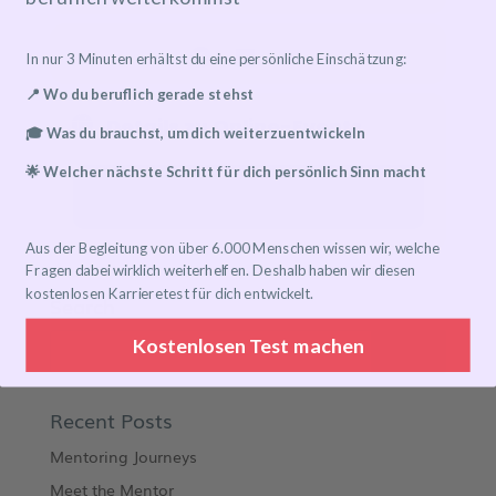
In nur 3 Minuten erhältst du eine persönliche Einschätzung:
📍 Wo du beruflich gerade stehst
Details zu Online-Events
🎓 Was du brauchst, um dich weiterzuentwickeln
🌟 Welcher nächste Schritt für dich persönlich Sinn macht
Event has already taken place!
Aus der Begleitung von über 6.000 Menschen wissen wir, welche
Fragen dabei wirklich weiterhelfen. Deshalb haben wir diesen
kostenlosen Karrieretest für dich entwickelt.
Search
Kostenlosen Test machen
Recent Posts
Mentoring Journeys
Meet the Mentor