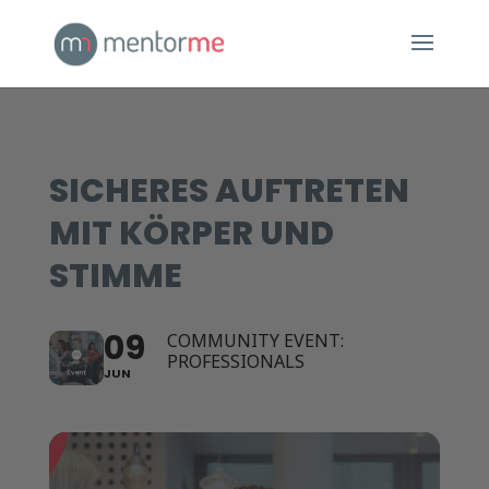
SICHERES AUFTRETEN
MIT KÖRPER UND
STIMME
09
COMMUNITY EVENT:
PROFESSIONALS
JUN