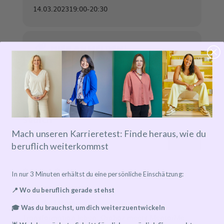
14.03.2023
19:00
-
20:30
HIER ANMELDEN!
Search
Mach unseren Karrieretest: Finde heraus, wie du
beruflich weiterkommst
Recent Posts
In nur 3 Minuten erhältst du eine persönliche Einschätzung:
Mentoring Journeys
📍 Wo du beruflich gerade stehst
Meet the Mentor
🎓 Was du brauchst, um dich weiterzuentwickeln
Transformation leben: Orphoz meets MentorMe