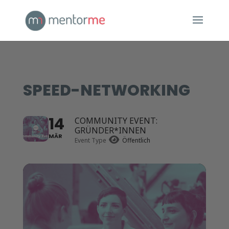
SPEED-NETWORKING
14
COMMUNITY EVENT:
GRÜNDER*INNEN
MÄR
Event Type
Öffentlich