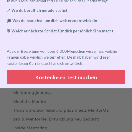
In nur 3 Minuten erhältst du eine persönliche Einschätzung:
Details zu Online-Events
📍 Wo du beruflich gerade stehst
🎓 Was du brauchst, um dich weiterzuentwickeln
Event has already taken place!
🌟 Welcher nächste Schritt für dich persönlich Sinn macht
Search
Aus der Begleitung von über 6.000 Menschen wissen wir, welche
Fragen dabei wirklich weiterhelfen. Deshalb haben wir diesen
kostenlosen Karrieretest für dich entwickelt.
Kostenlosen Test machen
Recent Posts
Mentoring Journeys
Meet the Mentor
Transformation leben: Orphoz meets MentorMe
zeb & MentorMe: Entwicklung neu gedacht
Inside Mentoring