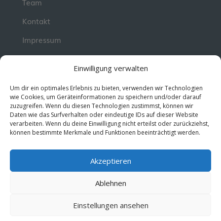
Team
Kontakt
Impressum
📮 Newsletter
Einwilligung verwalten
Erhalte jeden Dienstag wertvolle Impulse und
Um dir ein optimales Erlebnis zu bieten, verwenden wir Technologien
Wissen für deine berufliche Entwicklung.
Jetzt
wie Cookies, um Geräteinformationen zu speichern und/oder darauf
zuzugreifen. Wenn du diesen Technologien zustimmst, können wir
kostenlos abonnieren!
Daten wie das Surfverhalten oder eindeutige IDs auf dieser Website
verarbeiten. Wenn du deine Einwilligung nicht erteilst oder zurückziehst,
können bestimmte Merkmale und Funktionen beeinträchtigt werden.
© 2026 MentorMe. Alle Rechte vorbehalten.
Datenschutz
AGBs
Akzeptieren
Ablehnen
Einstellungen ansehen