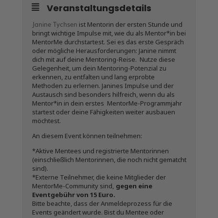
Veranstaltungsdetails
Janine Tychsen
ist Mentorin der ersten Stunde und
bringt wichtige Impulse mit, wie du als Mentor*in bei
MentorMe durchstartest. Sei es das erste Gespräch
oder mögliche Herausforderungen: Janine nimmt
dich mit auf deine Mentoring-Reise. Nutze diese
Gelegenheit, um dein Mentoring-Potenzial zu
erkennen, zu entfalten und lang erprobte
Methoden zu erlernen. Janines Impulse und der
Austausch sind besonders hilfreich, wenn du als
Mentor*in in dein erstes MentorMe-Programmjahr
startest oder deine Fähigkeiten weiter ausbauen
möchtest.
An diesem Event können teilnehmen:
*Aktive Mentees und registrierte Mentorinnen
(einschließlich Mentorinnen, die noch nicht gematcht
sind).
*Externe Teilnehmer, die keine Mitglieder der
MentorMe-Community sind,
gegen eine
Eventgebühr von 15 Euro.
Bitte beachte, dass der Anmeldeprozess für die
Events geändert wurde. Bist du Mentee oder