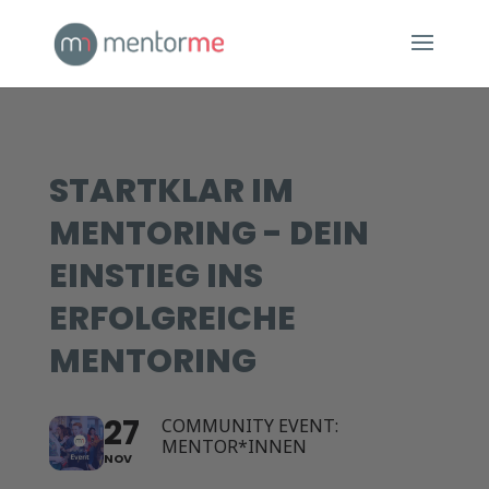
STARTKLAR IM
MENTORING - DEIN
EINSTIEG INS
ERFOLGREICHE
MENTORING
27
COMMUNITY EVENT:
MENTOR*INNEN
NOV