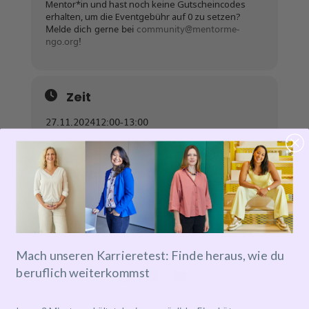
Mentor*in und hast noch keine Gutscheincodes
erhalten, um die Eventgebühr auf 0 zu setzen?
Melde dich gerne bei
community@mentorme-
ngo.org
!
Zeit
27.11.2024
12:00
-
13:00
Event-Ticket
Tickets are not available for sale any more for this
event!
Mach unseren Karrieretest: Finde heraus, wie du
beruflich weiterkommst