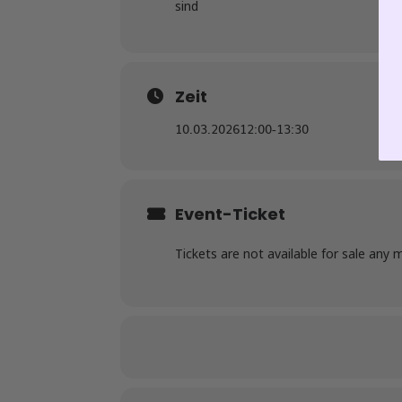
sind
Zeit
10.03.2026
12:00
-
13:30
Event-Ticket
Tickets are not available for sale any 