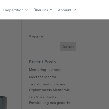
Kooperation
Über uns
Account
Search
Recent Posts
Mentoring Journeys
Meet the Mentor
Transformation leben:
Orphoz meets MentorMe
zeb & MentorMe:
Entwicklung neu gedacht