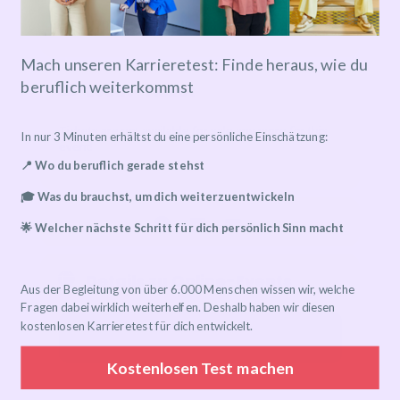
10.05.2025
10:00
-
13:30
Mach unseren Karrieretest: Finde heraus, wie du
beruflich weiterkommst
Event-Ticket
Tickets are not available for sale any more for this
In nur 3 Minuten erhältst du eine persönliche Einschätzung:
event!
📍 Wo du beruflich gerade stehst
🎓 Was du brauchst, um dich weiterzuentwickeln
🌟 Welcher nächste Schritt für dich persönlich Sinn macht
Details zu Online-Events
Aus der Begleitung von über 6.000 Menschen wissen wir, welche
Fragen dabei wirklich weiterhelfen. Deshalb haben wir diesen
kostenlosen Karrieretest für dich entwickelt.
Event has already taken place!
Kostenlosen Test machen