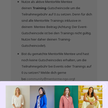
Nutze als aktive MentorMe Mentee
deinen
Training
-Gutscheincode um die
Teilnahmegebühr auf 0 zu setzen. Denn für dich
sind alle MentorMe Trainings inklusive in
deinem Mentee-Beitrag (Achtung: Der Event-
Gutscheincode ist bei den Trainings nicht gültig.
Nutze hier daher deinen Training-
Gutscheincode!).
Bist du gematchte MentorMe Mentee und hast
noch keine Gutscheincodes erhalten, um die
Teilnahmegebühr bei Events oder Trainings auf
0 zu setzen? Melde dich gerne
community@mentorme-ngo.org
bei
!
Zeit