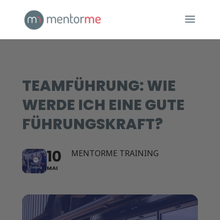
TEAMFÜHRUNG: WIE
WERDE ICH EINE GUTE
FÜHRUNGSKRAFT?
10
MENTORME TRAINING
MAI