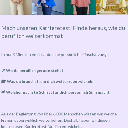
als Präsentationsberaterin und professionelle Sprecherin in den
. Sie hat bereits auf der Bühne große Erfolge gefeiert und weiß
nd Körpersprache begeistert. Das Event vermittelt praxisnahe
ägnant vermittelst und durch eine klare Struktur überzeugst. Jessica
u sofort umsetzen kannst.
Mach unseren Karrieretest: Finde heraus, wie du
beruflich weiterkommst
tiv
rinnen (einschließlich Mentorinnen, die noch nicht gematcht sind).
I
n nur 3 Minuten erhältst du eine persönliche Einschätzung:
ieder der MentorMe-Community sind,
gegen eine Eventgebühr von
ss für die Events geändert wurde. Bist du Mentee oder Mentor*in
📍 Wo du beruflich gerade stehst
Melde dich gerne
rhalten, um die Eventgebühr auf 0 zu setzen?
🎓 Was du brauchst, um dich weiterzuentwickeln
🌟 Welcher nächste Schritt für dich persönlich Sinn macht
Aus der Begleitung von über 6.000 Menschen wissen wir, welche
Fragen dabei wirklich weiterhelfen. Deshalb haben wir diesen
kostenlosen Karrieretest für dich entwickelt.