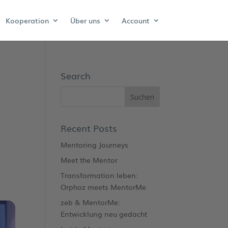
Kooperation
Über uns
Account
Search
Recent Posts
Mentoring Journeys
Meet the Mentor
Transformation leben:
Orphoz meets MentorMe
zeb & MentorMe:
Entwicklung neu gedacht