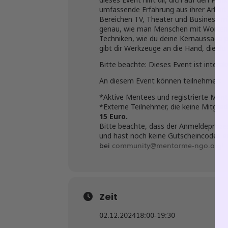
umfassende Erfahrung aus ihrer Arbeit 
Bereichen TV, Theater und Business mit
genau, wie man Menschen mit Worten u
Techniken, wie du deine Kernaussage pr
gibt dir Werkzeuge an die Hand, die d
Bitte beachte: Dieses Event ist interak
An diesem Event können teilnehmen:
*Aktive Mentees und registrierte Mento
*Externe Teilnehmer, die keine Mitgl
15 Euro.
Bitte beachte, dass der Anmeldeproze
und hast noch keine Gutscheincodes e
bei
community@mentorme-ngo.org
!
Zeit
02.12.2024
18:00
-
19:30