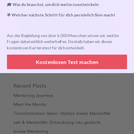
🎓 Was du brauchst, um dich weiterzuentwickeln
Details zu Online-Events
🌟 Welcher nächste Schritt für dich persönlich Sinn macht
Event has already taken place!
Aus der Begleitung von über 6.000 Menschen wissen wir, welche
Fragen dabei wirklich weiterhelfen. Deshalb haben wir diesen
kostenlosen Karrieretest für dich entwickelt.
Search
Kostenlosen Test machen
Recent Posts
Mentoring Journeys
Meet the Mentor
Transformation leben: Orphoz meets MentorMe
zeb & MentorMe: Entwicklung neu gedacht
Inside Mentoring