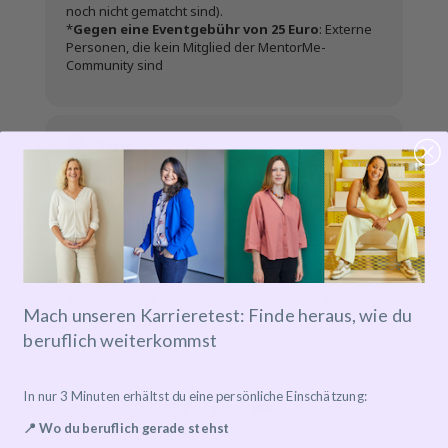
noch nicht gematcht sind).
*
Gegen eine Eventgebühr von 25 Euro
: Externe
Personen, die kein Mitglied der MentorMe-
Community sind
Zeit
04.03.2026
18:00
-
19:00
Event-Ticket
Tickets are not available for sale any more for this
Mach unseren Karrieretest: Finde heraus, wie du
event!
beruflich weiterkommst
In nur 3 Minuten erhältst du eine persönliche Einschätzung:
📍 Wo du beruflich gerade stehst