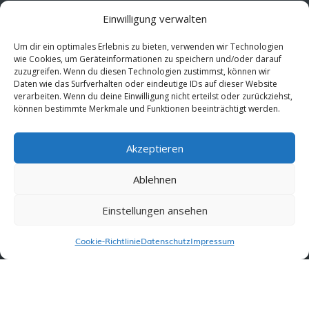
Team
Einwilligung verwalten
Kontakt
Um dir ein optimales Erlebnis zu bieten, verwenden wir Technologien
Impressum
wie Cookies, um Geräteinformationen zu speichern und/oder darauf
zuzugreifen. Wenn du diesen Technologien zustimmst, können wir
Daten wie das Surfverhalten oder eindeutige IDs auf dieser Website
📮 Newsletter
verarbeiten. Wenn du deine Einwilligung nicht erteilst oder zurückziehst,
können bestimmte Merkmale und Funktionen beeinträchtigt werden.
Erhalte jeden Dienstag wertvolle Impulse und
Wissen für deine berufliche Entwicklung.
Jetzt
Akzeptieren
kostenlos abonnieren!
Ablehnen
Einstellungen ansehen
© 2026 MentorMe. Alle Rechte vorbehalten.
Datenschutz
AGBs
Cookie-Richtlinie
Datenschutz
Impressum