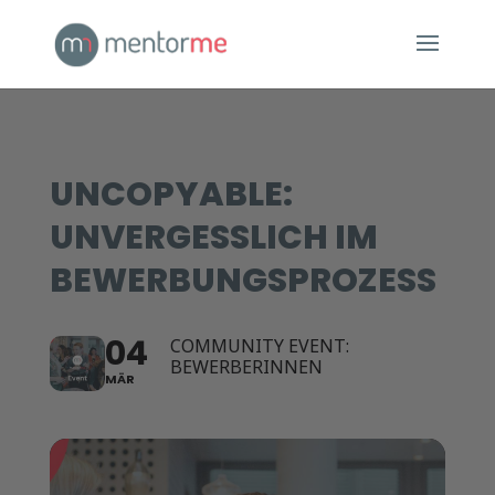
UNCOPYABLE:
UNVERGESSLICH IM
BEWERBUNGSPROZESS
04
COMMUNITY EVENT:
BEWERBERINNEN
MÄR