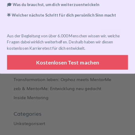
🎓 Was du brauchst, um dich weiterzuentwickeln
🌟 Welcher nächste Schritt für dich persönlich Sinn macht
Search
Aus der Begleitung von über 6.000 Menschen wissen wir, welche
Fragen dabei wirklich weiterhelfen. Deshalb haben wir diesen
kostenlosen Karrieretest für dich entwickelt.
Recent Posts
Mentoring Journeys
Kostenlosen Test machen
Meet the Mentor
Transformation leben: Orphoz meets MentorMe
zeb & MentorMe: Entwicklung neu gedacht
Inside Mentoring
Categories
Unkategorisiert