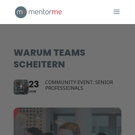
WARUM TEAMS
SCHEITERN
23
COMMUNITY EVENT: SENIOR
PROFESSIONALS
JUN