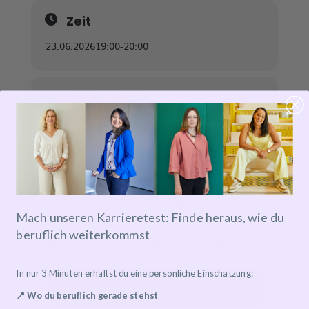
Zeit
23.06.2026
19:00
-
20:00
Event-Ticket
Tickets are not available for sale any more for this
event!
Mach unseren Karrieretest: Finde heraus, wie du
beruflich weiterkommst
Details zu Online-Events
In nur 3 Minuten erhältst du eine persönliche Einschätzung:
Event has already taken place!
📍 Wo du beruflich gerade stehst