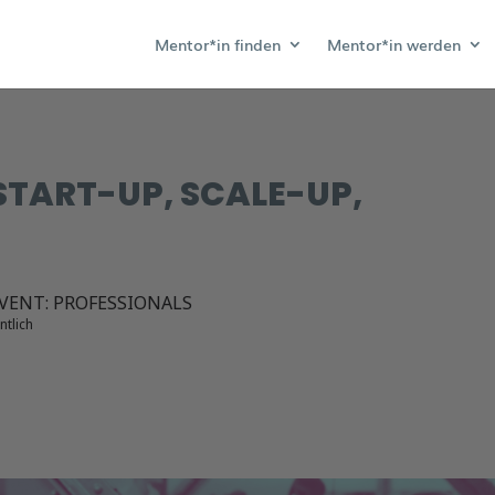
Mentor*in finden
Mentor*in werden
START-UP, SCALE-UP,
ENT: PROFESSIONALS
ntlich