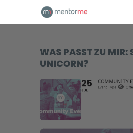
WAS PASST ZU MIR: 
UNICORN?
25
COMMUNITY EV
Event Type
Öffe
JUL