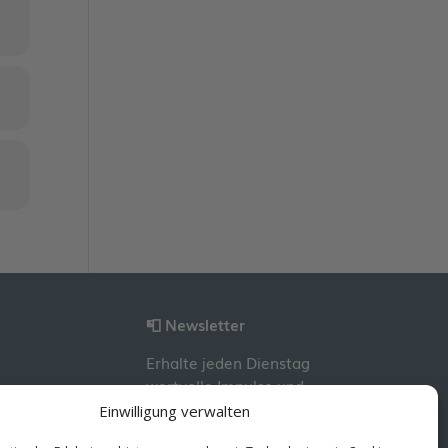
📮 Newsletter
Erhalte jeden Dienstag
wertvolle Impulse und
Wissen für deine
Einwilligung verwalten
berufliche Entwicklung.