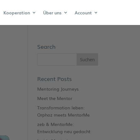
Kooperation
Über uns
Account
Search
Recent Posts
Mentoring Journeys
Meet the Mentor
Transformation leben:
Orphoz meets MentorMe
zeb & MentorMe:
Entwicklung neu gedacht