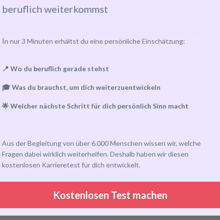
beruflich weiterkommst
ten? Vor einem Jobwechsel stellen wir uns die Fragen, welche
passt oder, ob es vorteilhaft ist, mal in einem Unicorn gearbeitet
nehmensentwicklung hat seine ganz eigenen Charakteristika. Wir
I
n nur 3 Minuten erhältst du eine persönliche Einschätzung:
ven Q&A Format eingeladen. Marisa arbeitet aktuell im People &
orher im Tech-Recruiting tätig. Wir haben uns bereits einige Fragen
on eurem Input: Sammelt diese also gerne und bringt sie in das
📍 Wo du beruflich gerade stehst
🎓 Was du brauchst, um dich weiterzuentwickeln
🌟 Welcher nächste Schritt für dich persönlich Sinn macht
or*innen, die noch nicht gematcht sind)
– siehe Anmeldeformular via Typeform)
Aus der Begleitung von über 6.000 Menschen wissen wir, welche
torMe-Community sind (gegen Eventgebühr – siehe Anmeldeformular
Fragen dabei wirklich weiterhelfen. Deshalb haben wir diesen
kostenlosen Karrieretest für dich entwickelt.
Kostenlosen Test machen