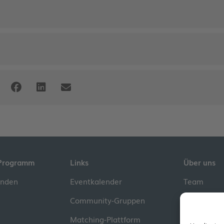
Programm
Links
Über uns
inden
Eventkalender
Team
Community-Gruppen
Kontakt
Matching-Plattform
Impressum