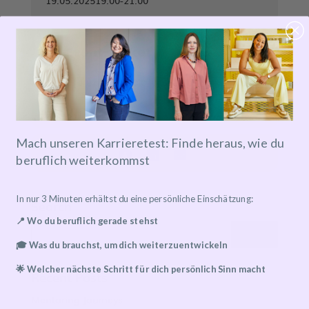
19.05.2025
19:00
-
21:00
Event-Ticket
Tickets are not available for sale any more for this
event!
Mach unseren Karrieretest: Finde heraus, wie du
beruflich weiterkommst
In nur 3 Minuten erhältst du eine persönliche Einschätzung:
Search
📍 Wo du beruflich gerade stehst
🎓 Was du brauchst, um dich weiterzuentwickeln
🌟 Welcher nächste Schritt für dich persönlich Sinn macht
Recent Posts
Mentoring Journeys