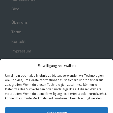
Blog
Über uns
Team
Kontakt
Impressum
📮 Newsletter
Einwilligung verwalten
Erhalte jeden Dienstag wertvolle Impulse und
Um dir ein optimales Erlebnis zu bieten, verwenden wir Technologien
Wissen für deine berufliche Entwicklung.
Jetzt
wie Cookies, um Geräteinformationen zu speichern und/oder darauf
zuzugreifen. Wenn du diesen Technologien zustimmst, können wir
kostenlos abonnieren!
Daten wie das Surfverhalten oder eindeutige IDs auf dieser Website
verarbeiten. Wenn du deine Einwilligung nicht erteilst oder zurückziehst,
können bestimmte Merkmale und Funktionen beeinträchtigt werden.
© 2026 MentorMe. Alle Rechte vorbehalten.
Datenschutz
AGBs
Akzeptieren