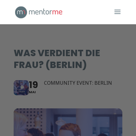
WAS VERDIENT DIE
FRAU? (BERLIN)
19
COMMUNITY EVENT: BERLIN
MAI