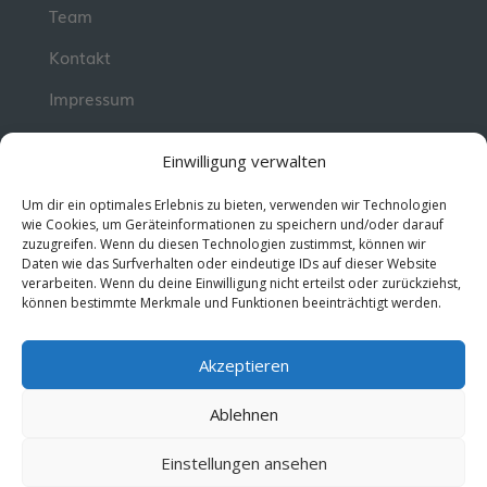
Team
Kontakt
Impressum
📮 Newsletter
Einwilligung verwalten
Erhalte jeden Dienstag wertvolle Impulse und
Um dir ein optimales Erlebnis zu bieten, verwenden wir Technologien
Wissen für deine berufliche Entwicklung.
Jetzt
wie Cookies, um Geräteinformationen zu speichern und/oder darauf
zuzugreifen. Wenn du diesen Technologien zustimmst, können wir
kostenlos abonnieren!
Daten wie das Surfverhalten oder eindeutige IDs auf dieser Website
verarbeiten. Wenn du deine Einwilligung nicht erteilst oder zurückziehst,
können bestimmte Merkmale und Funktionen beeinträchtigt werden.
© 2026 MentorMe. Alle Rechte vorbehalten.
Datenschutz
AGBs
Akzeptieren
Ablehnen
Einstellungen ansehen