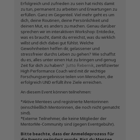
Erfolgreich und zufrieden zu sein hat nichts damit
zu tun, permanent zu arbeiten und Erwartungen zu
erfüllen. Ganz im Gegenteil. Viel mehr geht es um
dich, deine Routinen, deine Persönlichkeit und
deinen Mut, es anders zu machen. Genau darüber
sprechen wir im interaktiven Workshop: Entdecke,
was es braucht, damit du erreichst, was du wirklich
willst und dich dabei gut fühlst. Welche
Gewohnheiten helfen dir, gelassener und
stressfreier durchs Leben zu gehen? Wie schaffst
du es, alles unter einen Hut zu bringen und genug
Jutta Rebernik
Zeit für dich zu haben?
, zertifizierter
High Performance Coach wird mit dir wichtige
Forschungsergebnisse teilen von Menschen, die
erfolgreich UND erfüllt ihre Ziele erreichen.
An diesem Event können teilnehmen:
*Aktive Mentees und registrierte Mentorinnen
(einschließlich Mentorinnen, die noch nicht gematcht
sind).
*Externe Teilnehmer, die keine Mitglieder der
MentorMe-Community sind (gegen Eventgebühr).
Bitte beachte, dass der Anmeldeprozess für
die Events geändert wurde. Bist du Mentee