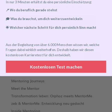
In nur 3 Minuten erhältst du eine persönliche Einschätzung:
Details zu Online-Events
📍 Wo du beruflich gerade stehst
🎓 Was du brauchst, um dich weiterzuentwickeln
Event has already taken place!
🌟 Welcher nächste Schritt für dich persönlich Sinn macht
Aus der Begleitung von über 6.000 Menschen wissen wir, welche
Search
Fragen dabei wirklich weiterhelfen. Deshalb haben wir diesen
kostenlosen Karrieretest für dich entwickelt.
Kostenlosen Test machen
Recent Posts
Mentoring Journeys
Meet the Mentor
Transformation leben: Orphoz meets MentorMe
zeb & MentorMe: Entwicklung neu gedacht
Inside Mentoring