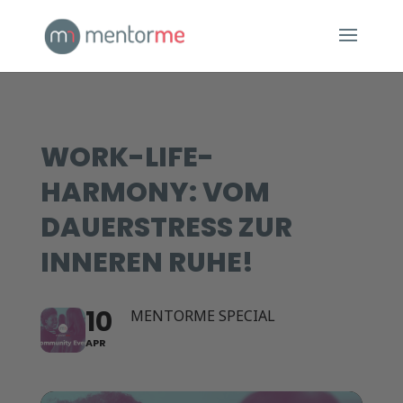
WORK-LIFE-
HARMONY: VOM
DAUERSTRESS ZUR
INNEREN RUHE!
10
MENTORME SPECIAL
APR