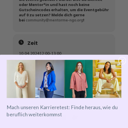
oder Mentor*in und hast noch keine
Gutscheincodes erhalten, um die Eventgebühr
auf 0 zu setzen? Melde dich gerne
community@mentorme-ngo.org
bei
!
Zeit
10.04.2024
12:00
-
13:00
Event-Ticket
Tickets are not available for sale any more for this
event!
Mach unseren Karrieretest: Finde heraus, wie du
beruflich weiterkommst