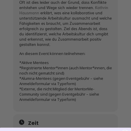
Oft ist dies leider auch der Grund, dass Konflikte
entstehen und Wege sich wieder trennen.
Kathrin
Hausmann
erklärt, was eine kollaborative und
unterstützende Arbeitskultur ausmacht und welche
Fähigkeiten es braucht, um Zusammenarbeit
erfolgreich zu gestalten. Ziel des Abends ist, dass
du identifizierst, welche Arbeitskultur dich umgibt
und erkennst, wie du Zusammenarbeit positiv
gestalten kannst.
An diesem Event können teilnehmen:
*Aktive Mentees
*Registrierte Mentor*innen (auch Mentor*innen, die
noch nicht gematcht sind)
*Alumna-Mentees (gegen Eventgebühr – siehe
Anmeldeformular via Typeform)
*Externe, die nicht Mitglied der MentorMe-
Community sind (gegen Eventgebühr – siehe
Anmeldeformular via Typeform)
Zeit