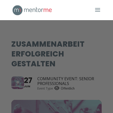
ZUSAMMENARBEIT
ERFOLGREICH
GESTALTEN
27
COMMUNITY EVENT: SENIOR
PROFESSIONALS
JUN
Event Type
Öffentlich