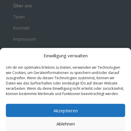
Über uns
Team
Kontakt
Impressum
📮 Newsletter
Einwilligung verwalten
Erhalte jeden Dienstag wertvolle Impulse und
Um dir ein optimales Erlebnis zu bieten, verwenden wir Technologien
Wissen für deine berufliche Entwicklung.
Jetzt
wie Cookies, um Geräteinformationen zu speichern und/oder darauf
zuzugreifen. Wenn du diesen Technologien zustimmst, können wir
kostenlos abonnieren!
Daten wie das Surfverhalten oder eindeutige IDs auf dieser Website
verarbeiten. Wenn du deine Einwilligung nicht erteilst oder zurückziehst,
können bestimmte Merkmale und Funktionen beeinträchtigt werden.
© 2026 MentorMe. Alle Rechte vorbehalten.
Datenschutz
AGBs
Akzeptieren
Ablehnen