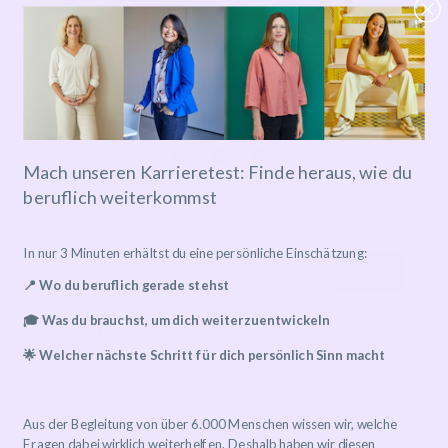
27.06.2023
19:00
-
20:00
HIER ANMELDEN!
Mach unseren Karrieretest: Finde heraus, wie du
beruflich weiterkommst
Search
In nur 3 Minuten erhältst du eine persönliche Einschätzung:
📍 Wo du beruflich gerade stehst
🎓 Was du brauchst, um dich weiterzuentwickeln
Recent Posts
🌟 Welcher nächste Schritt für dich persönlich Sinn macht
Mentoring Journeys
Meet the Mentor
Transformation leben: Orphoz meets MentorMe
Aus der Begleitung von über 6.000 Menschen wissen wir, welche
Fragen dabei wirklich weiterhelfen. Deshalb haben wir diesen