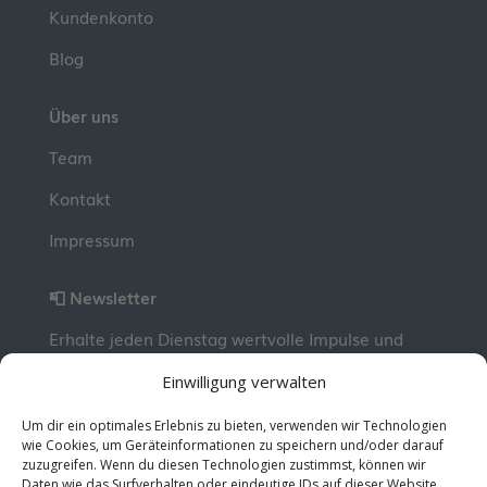
Kundenkonto
Blog
Über uns
Team
Kontakt
Impressum
📮 Newsletter
Erhalte jeden Dienstag wertvolle Impulse und
Wissen für deine berufliche Entwicklung.
Jetzt
Einwilligung verwalten
kostenlos abonnieren!
Um dir ein optimales Erlebnis zu bieten, verwenden wir Technologien
wie Cookies, um Geräteinformationen zu speichern und/oder darauf
zuzugreifen. Wenn du diesen Technologien zustimmst, können wir
© 2026 MentorMe. Alle Rechte vorbehalten.
Daten wie das Surfverhalten oder eindeutige IDs auf dieser Website