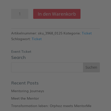
12,60 €
0,00 €.
Ticket:Matching
In den Warenkorb
Q&A
-
Menge
Artikelnummer:
sku_3968_0125
Kategorie:
Ticket
Schlagwort:
Ticket
Event Ticket
Search
Recent Posts
Mentoring Journeys
Meet the Mentor
Transformation leben: Orphoz meets MentorMe