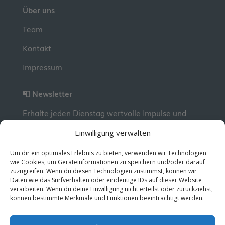
Über uns
Team
Kontakt
Impressum
📮 Newsletter
Erhalte jeden Dienstag wertvolle Impulse und
Wissen für deine berufliche Entwicklung.
Jetzt
Einwilligung verwalten
kostenlos abonnieren!
Um dir ein optimales Erlebnis zu bieten, verwenden wir Technologien
wie Cookies, um Geräteinformationen zu speichern und/oder darauf
zuzugreifen. Wenn du diesen Technologien zustimmst, können wir
© 2026 MentorMe. Alle Rechte vorbehalten.
Daten wie das Surfverhalten oder eindeutige IDs auf dieser Website
Datenschutz
AGBs
verarbeiten. Wenn du deine Einwilligung nicht erteilst oder zurückziehst,
können bestimmte Merkmale und Funktionen beeinträchtigt werden.