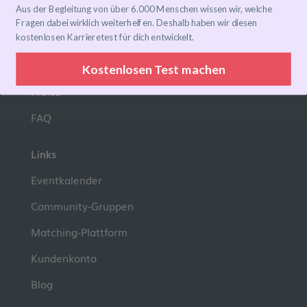
Aus der Begleitung von über 6.000 Menschen wissen wir, welche
Mentoring-Programm
Fragen dabei wirklich weiterhelfen. Deshalb haben wir diesen
Mentor*in finden
kostenlosen Karrieretest für dich entwickelt.
Ablauf
Kostenlosen Test machen
Preise
FAQ
Links
Eventkalender
Community-Gruppen
Matching-Plattform
Kundenkonto
Blog