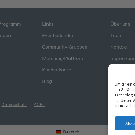
Programm
Links
Über uns
inden
Eventkalender
Team
Community-Gruppen
Kontakt
Matching-Plattform
Impressum
Kundenkonto
Blog
Um dir ein 
um Gerätein
Technologie
auf dieser W
.
Datenschutz
AGBs
zurückziehs
Akze
Deutsch