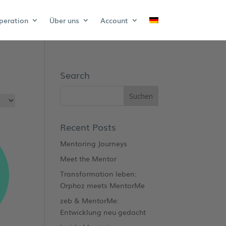
peration
Über uns
Account
Search
Recent Posts
Mentoring Journeys
Meet the Mentor
Transformation leben:
Orphoz meets MentorMe
zeb & MentorMe:
Entwicklung neu gedacht