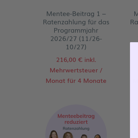
Mentee-Beitrag 1 –
M
Ratenzahlung für das
Ra
Programmjahr
2026/27 (11/26-
10/27)
216,00
€
inkl.
Mehrwertsteuer
/
Monat für 4 Monate
M