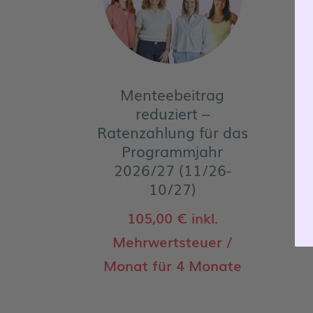
Menteebeitrag
reduziert –
Ratenzahlung für das
Programmjahr
2026/27 (11/26-
10/27)
105,00
€
inkl.
Mehrwertsteuer
/
Monat für 4 Monate