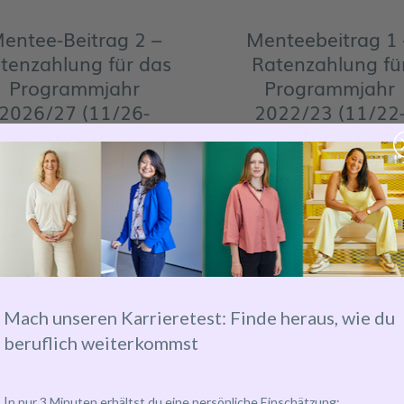
entee-Beitrag 2 –
Menteebeitrag 1 
tenzahlung für das
Ratenzahlung fü
Programmjahr
Programmjahr
2026/27 (11/26-
2022/23 (11/22
10/27)
10/23)
166,00
€
inkl.
129,00
€
inkl.
Mehrwertsteuer
/
Mehrwertsteuer
onat für 4 Monate
Monat für 6 Mona
Mach unseren Karrieretest: Finde heraus, wie du
beruflich weiterkommst
I
n nur 3 Minuten erhältst du eine persönliche Einschätzung: