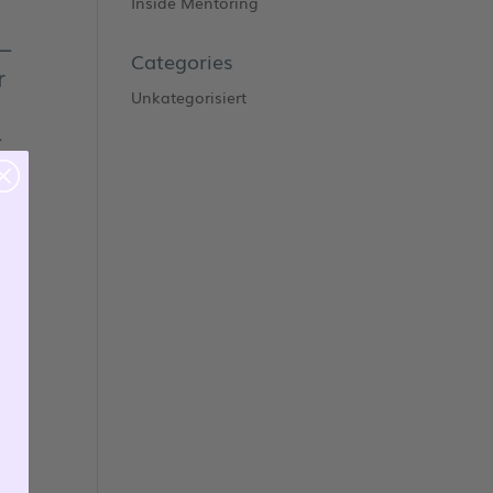
Inside Mentoring
–
Categories
r
Unkategorisiert
-
/
te