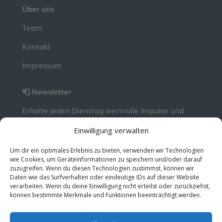
Über uns
Team
Kontakt
Impressum
📮 Newsletter
Erhalte jeden Dienstag wertvolle Impulse und
Wissen für deine berufliche Entwicklung.
Jetzt
Einwilligung verwalten
kostenlos abonnieren!
Um dir ein optimales Erlebnis zu bieten, verwenden wir Technologien
wie Cookies, um Geräteinformationen zu speichern und/oder darauf
zuzugreifen. Wenn du diesen Technologien zustimmst, können wir
© 2026 MentorMe. Alle Rechte vorbehalten.
Daten wie das Surfverhalten oder eindeutige IDs auf dieser Website
Datenschutz
AGBs
verarbeiten. Wenn du deine Einwilligung nicht erteilst oder zurückziehst,
können bestimmte Merkmale und Funktionen beeinträchtigt werden.