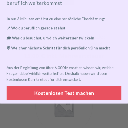
beruflich weiterkommst
In nur 3 Minuten erhältst du eine persönliche Einschätzung:
📍 Wo du beruflich gerade stehst
MentorMe Mentoring Guide:
🎓 Was du brauchst, um dich weiterzuentwickeln
Mentoring Tool: Lebensrad
🌟 Welcher nächste Schritt für dich persönlich Sinn macht
15,00
€
inkl. Mehrwertsteuer
Aus der Begleitung von über 6.000 Menschen wissen wir, welche
Fragen dabei wirklich weiterhelfen. Deshalb haben wir diesen
kostenlosen Karrieretest für dich entwickelt.
Angebot!
Kostenlosen Test machen