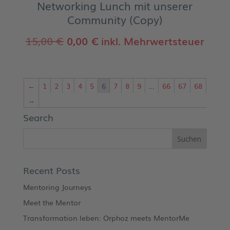
Networking Lunch mit unserer
Community (Copy)
Ursprünglicher
Aktueller
15,00
€
0,00
€
inkl. Mehrwertsteuer
Preis
Preis
war:
ist:
←
1
2
3
4
5
6
7
8
9
…
66
67
68
15,00 €
0,00 €.
→
Search
Recent Posts
Mentoring Journeys
Meet the Mentor
Transformation leben: Orphoz meets MentorMe