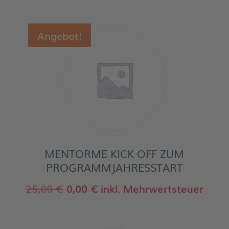
Angebot!
MENTORME KICK OFF ZUM
PROGRAMMJAHRESSTART
Ursprünglicher
Aktueller
25,00
€
0,00
€
inkl. Mehrwertsteuer
Preis
Preis
war:
ist: