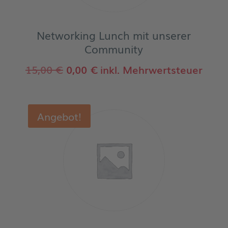
Networking Lunch mit unserer
Community
Ursprünglicher
Aktueller
15,00
€
0,00
€
inkl. Mehrwertsteuer
Preis
Preis
war:
ist:
Angebot!
15,00 €
0,00 €.